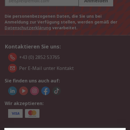
Anmelden
Die personenbezogenen Daten, die Sie uns bei
Anmeldung zur Verfügung stellen, werden gemäß der
Datenschutzerklärung
verarbeitet.
Kontaktieren Sie uns:
+43 (0) 2852 53765
Per E-Mail unter Kontakt
Sie finden uns auch auf:
Wir akzeptieren: