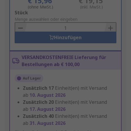
€ 15,96
€ 19,15
(ohne MwSt.)
(inkl. MwSt.)
Add
Stück
to
Menge auswählen oder eingeben
Basket
Hinzufügen
VERSANDKOSTENFREIE Lieferung für
Bestellungen ab € 100,00
Auf Lager
Zusätzlich
17
Einheit(en) mit Versand
ab
10. August 2026
Zusätzlich
20
Einheit(en) mit Versand
ab
17. August 2026
Zusätzlich
40
Einheit(en) mit Versand
ab
31. August 2026