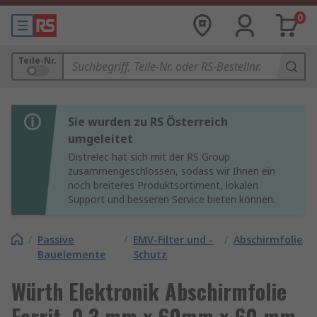
0
Teile-Nr.
Sie wurden zu RS Österreich
umgeleitet
Distrelec hat sich mit der RS Group
zusammengeschlossen, sodass wir Ihnen ein
noch breiteres Produktsortiment, lokalen
Support und besseren Service bieten können.
/
Passive
/
EMV-Filter und -
/
Abschirmfolie
Bauelemente
Schutz
Würth Elektronik Abschirmfolie
Ferrit, 0.3 mm x 60mm x 60 mm