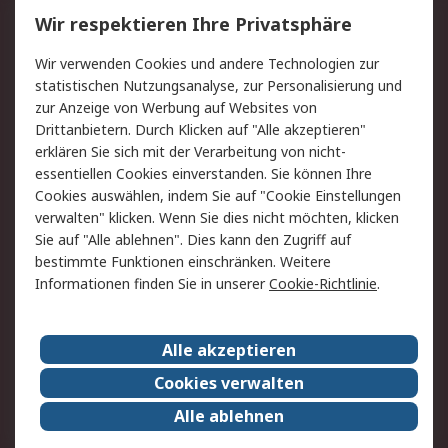
Service
Wir respektieren Ihre Privatsphäre
Value Added Services
Lieferlösungen
Wir verwenden Cookies und andere Technologien zur
Rücksendung/Entsorgung
Kontakt
statistischen Nutzungsanalyse, zur Personalisierung und
Hilfe
zur Anzeige von Werbung auf Websites von
Drittanbietern. Durch Klicken auf "Alle akzeptieren"
Rechtliches
erklären Sie sich mit der Verarbeitung von nicht-
essentiellen Cookies einverstanden. Sie können Ihre
RS Verkaufs- und
Datenschutz
Cookies auswählen, indem Sie auf "Cookie Einstellungen
Lieferbedingungen
verwalten" klicken. Wenn Sie dies nicht möchten, klicken
Cookie-Richtlinie
Zahlungsbedingungen
Sie auf "Alle ablehnen". Dies kann den Zugriff auf
Impressum
Webseite Konditionen
bestimmte Funktionen einschränken. Weitere
Informationen finden Sie in unserer
Cookie-Richtlinie
.
Über RS
Alle akzeptieren
Unternehmen
RS weltweit
Karriere bei RS
Nachhaltigkeit
Cookies verwalten
Qualität/Zertifikate
Presse-Center
Alle ablehnen
Event-Center