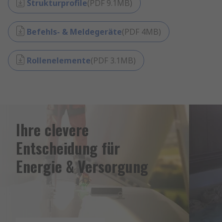
Strukturprofile
(
PDF
9.1MB
)
Befehls- & Meldegeräte
(
PDF
4MB
)
Rollenelemente
(
PDF
3.1MB
)
Ihre clevere
Entscheidung für
Energie & Versorgung