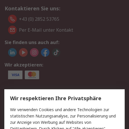
Kontaktieren Sie uns:
+43 (0) 2852 53765
Per E-Mail unter Kontakt
Sie finden uns auch auf:
Wir akzeptieren:
Service
Wir respektieren Ihre Privatsphäre
Value Added Services
Lieferlösungen
Wir verwenden Cookies und andere Technologien zur
Rücksendung/Entsorgung
Kontakt
statistischen Nutzungsanalyse, zur Personalisierung und
Hilfe
zur Anzeige von Werbung auf Websites von
Drittanbietern. Durch Klicken auf "Alle akzeptieren"