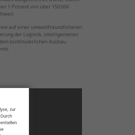
ten 1 Prozent von über 150.000
tweit.
rem auf einer umweltfreundlicheren
erung der Logistik, intelligenteren
dem kontinuierlichen Ausbau
nts.
yse, zur
 Durch
entiellen
ie