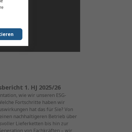
le
re
tieren
bericht 1. HJ 2025/26
entation, wie wir unseren ESG-
elche Fortschritte haben wir
Auswirkungen hat das für Sie? Von
inen nachhaltigeren Betrieb über
voller Lieferketten bis hin zur
eneration von Fachkräften – wir