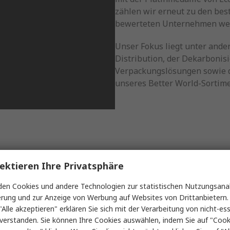
zählen wir erneut zu den bes
bewerteten Unternehmen wel
Unser Fokus liegt unter ande
Distribution, der Dekarbonisi
Verpackungslösungen sowie 
unseres Better World-Sortime
ektieren Ihre Privatsphäre
er Chemicals“
en Cookies und andere Technologien zur statistischen Nutzungsanal
ierstoffe von ROCOL® für die
erung und zur Anzeige von Werbung auf Websites von Drittanbietern.
t der erste Hersteller mit
"Alle akzeptieren" erklären Sie sich mit der Verarbeitung von nicht-ess
ie PFAS‑Freiheit bestätigt –
verstanden. Sie können Ihre Cookies auswählen, indem Sie auf "Cook
erialien. Für Betriebe heißt