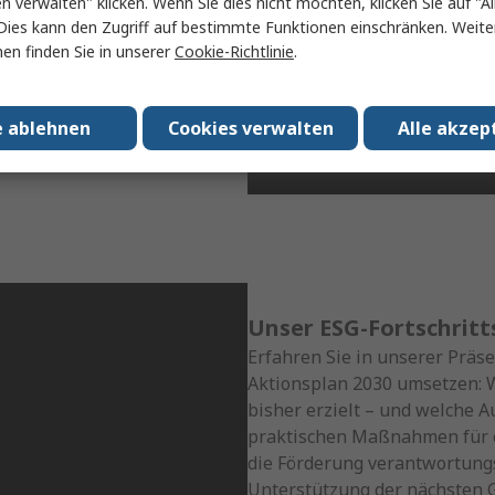
en verwalten" klicken. Wenn Sie dies nicht möchten, klicken Sie auf "Al
höherer Umwelt‑ und
Dies kann den Zugriff auf bestimmte Funktionen einschränken. Weite
 Lösung im Hinblick auf
en finden Sie in unserer
Cookie-Richtlinie
.
e ablehnen
Cookies verwalten
Alle akzep
Unser ESG-Fortschritts
Erfahren Sie in unserer Präs
Aktionsplan 2030 umsetzen: W
bisher erzielt – und welche 
praktischen Maßnahmen für e
die Förderung verantwortungs
Unterstützung der nächsten G