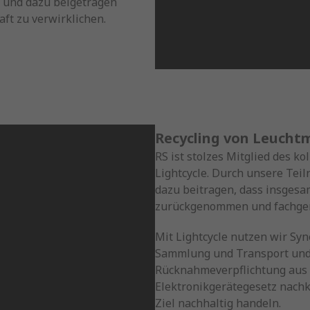
t und dazu beigetragen
ft zu verwirklichen.
Recycling von Leuchtm
RS ist stolzes Mitglied des 
Lightcycle. Durch unsere Tei
dazu beitragen, dass insges
zurückgenommen und fachgere
Mit Lightcycle nutzen wir Sy
Sammlung und Transport und 
Rücknahmeverpflichtung aus 
Elektronikgerätegesetz nach
Ziel nachhaltig handeln.