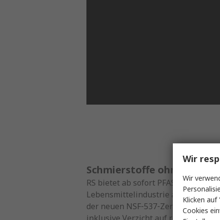
Wir resp
Schmierstoffe ohne „Forev
Wir verwend
RS bietet ab sofort PFAS‑freie Schm
Personalisi
Lebensmittelindustrie an. ROCOL® is
Klicken auf 
der neuen NSF‑537‑Zertifizierung, d
Cookies ein
inklusive Verzicht auf recycelte Mat