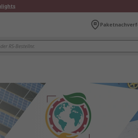
lights
Paketnachverf