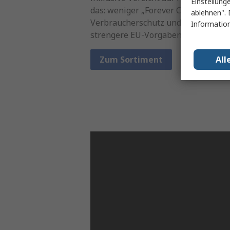
Einstellung
das: weniger „Forever Chemicals“, 
ablehnen". 
Verbraucherschutz und eine sichere
Information
strengere EU‑Vorgaben.
All
Zum Sortiment