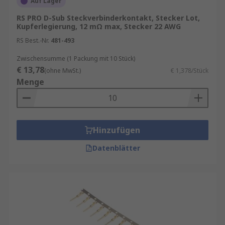
Auf Lager
Einsatzbereiche von D-Sub Kontakten
RS PRO D-Sub Steckverbinderkontakt, Stecker Lot,
Kupferlegierung, 12 mΩ max, Stecker 22 AWG
D-Sub Kontakte finden sich in einer Vielzahl von
RS Best.-Nr.
481-493
Anwendungen, darunter:
Zwischensumme (1 Packung mit 10 Stück)
Industrieautomation
: Steuerungssysteme,
€ 13,78
(ohne MwSt.)
€ 1,378/Stück
Sensorik und Aktorik
Menge
Telekommunikation
: Netzwerktechnik
und Datenübertragung
Medizintechnik
: Diagnostikgeräte und
Hinzufügen
Patientenüberwachung
Datenblätter
Luft- und Raumfahrt
: Avioniksysteme und
Bordelektronik
Computertechnik
: Serielle Schnittstellen
(RS-232), Monitore und Peripheriegeräte
Dank ihrer Robustheit und Vielseitigkeit sind D-
Sub Kontakte besonders in Umgebungen gefragt,