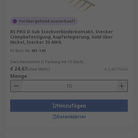
in denen Zuverlässigkeit und Langlebigkeit
entscheidend sind.
Vorübergehend ausverkauft
Vorteile von hochwertigen D-Sub
RS PRO D-Sub Steckverbinderkontakt, Stecker
Kontakten
Crimpbefestigung, Kupferlegierung, Gold über
Nickel, Stecker 20 AWG
RS Best.-Nr.
481-140
Hohe Kontaktzuverlässigkeit
: Durch
präzise Fertigung und hochwertige
Zwischensumme (1 Packung mit 10 Stück)
Materialien wird eine stabile Verbindung
€ 24,67
(ohne MwSt.)
€ 2,467/Stück
gewährleistet.
Menge
Korrosionsbeständigkeit
: Vergoldete oder
versilberte Oberflächen schützen vor
Oxidation.
Hinzufügen
Vielseitigkeit
: Kompatibel mit
Datenblätter
verschiedenen Gehäusen, Isolatoren und
Kabeltypen.
Einfache Montage
: Viele Kontakte sind für