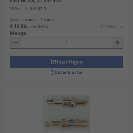
über Nickel, 2.7 mΩ max
RS Best.-Nr.
311-5717
Zwischensumme (1 Stück)
€ 19,86
(ohne MwSt.)
€ 19,86/Stück
Menge
Hinzufügen
Datenblätter