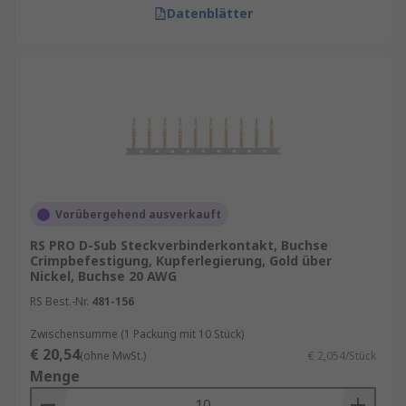
Datenblätter
Verarbeitungsmethode.
Zertifizierungen
: Achten Sie auf Normen
wie UL, RoHS oder REACH für industrielle
Standards.
Herstellerqualität
: Setzen Sie auf
bewährte Marken mit langjähriger
Erfahrung.
Schauen Sie sich auch unseren
Ratgeber zu D-
Vorübergehend ausverkauft
Sub-Steckverbindern
an.
RS PRO D-Sub Steckverbinderkontakt, Buchse
Crimpbefestigung, Kupferlegierung, Gold über
Nickel, Buchse 20 AWG
RS Best.-Nr.
481-156
Zwischensumme (1 Packung mit 10 Stück)
€ 20,54
(ohne MwSt.)
€ 2,054/Stück
Menge