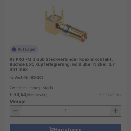
Auf Lager
RS PRO FM D-Sub Steckverbinder Koaxialkontakt,
Buchse Lot, Kupferlegierung, Gold über Nickel, 2.7
mΩ max
RS Best.-Nr.
485-209
Zwischensumme (1 Stück)
€ 30,64
(ohne MwSt.)
€ 30,64/Stück
Menge
Hinzufügen