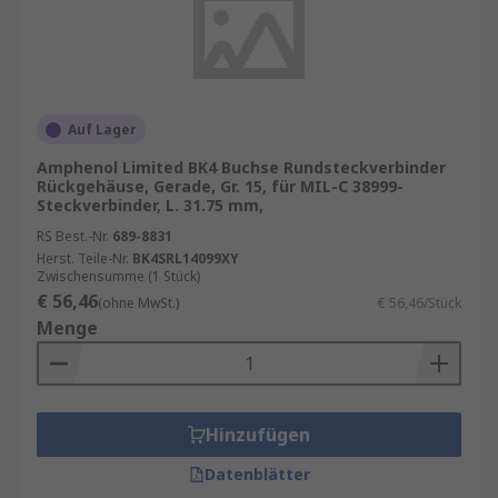
Kompatibilitätsangaben. RS ist Ihr
Ansprechpartner für Bestandsmanagement mit
unseren
RS Inventory Solutions
, ideal für
Engineering‑, Beschaffungs‑ und
Wartungsprozesse.
Auf Lager
Zubehör finden Sie hier.
Rundsteckverbinder-
Amphenol Limited BK4 Buchse Rundsteckverbinder
Dichtungen
Rückgehäuse, Gerade, Gr. 15, für MIL-C 38999-
Steckverbinder, L. 31.75 mm,
RS Best.-Nr.
689-8831
Herst. Teile-Nr.
BK4SRL14099XY
Zwischensumme (1 Stück)
€ 56,46
(ohne MwSt.)
€ 56,46/Stück
Menge
Hinzufügen
Datenblätter