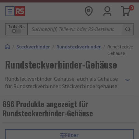
0
Teile-Nr.
/
Steckverbinder
/
Rundsteckverbinder
/
Rundsteckverbi
Gehäuse
Rundsteckverbinder-Gehäuse
Rundsteckverbinder‑Gehäuse, auch als Gehäuse
für Rundsteckverbinder, Steckverbindergehäuse
oder Rundsteckgehäuse bezeichnet, bilden die
mechanische Schutzstruktur eines
896 Produkte angezeigt für
Rundsteckverbinders und sichern die internen
Rundsteckverbinder-Gehäuse
Kontakteinsätze zuverlässig gegen äußere
Einflüsse. Diese Gehäusekomponenten schützen
die Verbindung vor Feuchtigkeit, Staub,
Filter
Vibrationen und mechanischer Belastung und