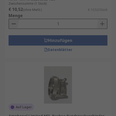
Zwischensumme (1 Stück)
Beliebte Baugrößen sind: – M8 für
€ 10,52
(ohne MwSt.)
€ 10,52/Stück
kompakte Sensorik – M12 für
Menge
Standard‑Daten‑ und Signaltechnik – M23
für leistungsstärkere Anwendungen und
mehrpolige Systeme
Anzahl der Kontakte - Je nach Gehäuseserie
Hinzufügen
finden häufig
3‑polige
,
4‑polige
, 5‑polige,
Datenblätter
8‑polige oder 12‑polige Einsätze Platz.
Größere Rundsteckgehäuse wie M23
unterstützen auch höhere Polzahlen für
datenintensive oder leistungsintensive
Anwendungen.
Die Außenhüllen sind für verschiedene
Montageausrichtungen verfügbar, darunter:
–
gerade Ausführung
–
abgewinkelte
Bauform
– Gerätefront‑ oder
Auf Lager
Rückwandmontage – Kabelseitige
Amphenol Limited MIL Buchse Rundsteckverbinder