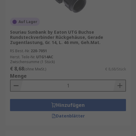
Auf Lager
Souriau Sunbank by Eaton UTG Buchse
Rundsteckverbinder Rückgehäuse, Gerade
Zugentlastung, Gr. 14, L. 46 mm, Geh.Mat.
RS Best.-Nr.
220-7051
Herst. Teile-Nr.
UTG14AC
Zwischensumme (1 Stück)
€ 8,68
(ohne MwSt.)
€ 8,68/Stück
Menge
Hinzufügen
Datenblätter