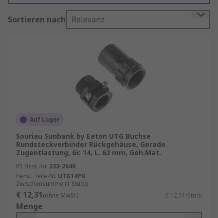
gewährleisten eine robuste Signal‑, Leistungs‑
Sortieren nach
Relevanz
oder Datenübertragung in industriellen
Umgebungen. Je nach Bauform stehen
unterschiedliche Gehäuseelemente zur
Verfügung, darunter klassische
Gehäusevarianten,
Kabelklemmen
, Rohradapter
und Rundsteckverbinder‑Rückgehäuse, die die
Zugentlastung, Abdichtung oder
Kabelintegration übernehmen.
Auf Lager
Aufgrund ihrer modularen Konstruktion lassen
Souriau Sunbank by Eaton UTG Buchse
sich Steckverbindergehäuse flexibel mit
Rundsteckverbinder Rückgehäuse, Gerade
verschiedenen Kontakteinsätzen und
Zugentlastung, Gr. 14, L. 62 mm, Geh.Mat.
Kontaktträgern kombinieren. Dies macht sie
RS Best.-Nr.
233-2646
ideal für Automatisierungstechnik,
Herst. Teile-Nr.
UTG14PG
Maschinenbau, Robotik, Energieverteilung oder
Zwischensumme (1 Stück)
€ 12,31
industrielle Sensor‑/Aktor‑Systeme.
(ohne MwSt.)
€ 12,31/Stück
Menge
Unternehmen, die langlebige und hochwertige