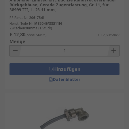
Montagevarianten
Rückgehäuse, Gerade Zugentlastung, Gr. 11, für
Gehäuse für Rundsteckverbinder sind in
38999 III, L. 23.11 mm,
unterschiedlichen Werkstoffen erhältlich: –
RS Best.-Nr.
206-7541
Aluminium
für robuste
Herst. Teile-Nr.
M85049/38S11N
Zwischensumme (1 Stück)
Industrieanwendungen –
Edelstahl
für
€ 12,80
(ohne MwSt.)
€ 12,80/Stück
korrosive und hygienische Bereiche –
Menge
Kunststoff
für leichte Anwendungen und
kosteneffiziente Lösungen –
Thermoplast
mit hoher Temperatur‑, Chemikalien‑ und
IsolationsbeständigkeitDiese
Hinzufügen
Materialvielfalt ermöglicht den optimalen
Schutz und die passende Stabilität für jedes
Datenblätter
Einsatzszenario.
Varianten und Einsatzbereiche
Rundsteckverbinder‑Außenhüllen kommen in
Automatisierungsanlagen, Maschinenbau,
Robotik, Transporttechnik, Energieversorgung