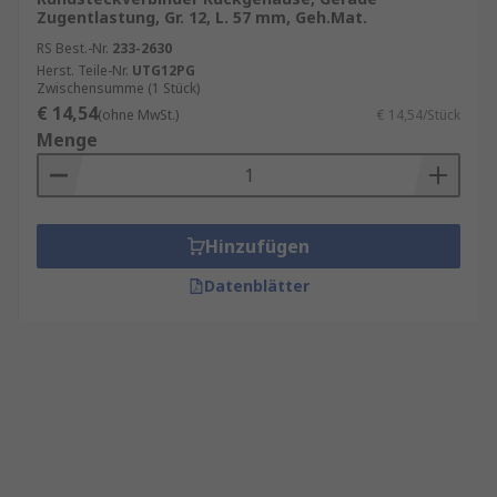
Zugentlastung, Gr. 12, L. 57 mm, Geh.Mat.
RS Best.-Nr.
233-2630
Herst. Teile-Nr.
UTG12PG
Zwischensumme (1 Stück)
€ 14,54
(ohne MwSt.)
€ 14,54/Stück
Menge
Hinzufügen
Datenblätter