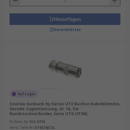
Hinzufügen
Datenblätter
Auf Lager
Souriau Sunbank by Eaton UT0 Buchse Kabelklemme,
Gerade Zugentlastung, Gr. 16, für
Rundsteckverbinder, Serie UT0-UT0W,
RS Best.-Nr.
912-0759
Herst. Teile-Nr.
UT0S16JCSL