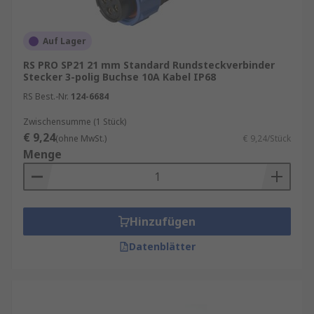
industriellen Verbindungsanforderungen
suchen, sind Industriesteckverbinder und
Auf Lager
Automationssteckverbinder die
RS PRO SP21 21 mm Standard Rundsteckverbinder
Schlüsselkomponenten für den Erfolg Ihrer
Stecker 3-polig Buchse 10A Kabel IP68
Betriebsabläufe.
RS Best.-Nr.
124-6684
Es gibt unterschiedliche Arten von
Zwischensumme (1 Stück)
Industriesteckverbinder-Montagetypen wie z. B.
€ 9,24
(ohne MwSt.)
€ 9,24/Stück
die
Kabelmontage
,
Leiterplattenmontage
und
Menge
Frontmontage
. Zur korrekten Verbindung gibt
es die Typen
Stecker
und
Buchse
. Die
Steckverbinder für Industrie können auf
verschiedene Weisen angeschlossen werden, z. B.
Hinzufügen
durch Crimp, Löten oder Schrauben.
Datenblätter
Unser Sortiment an Industriesteckverbinder und
Automationsteckverbinder enthält
Qualitätsprodukte von Marken wie
binder
,
Phoenix Contact
,
Lemo
,
TE Connectivity
sowie