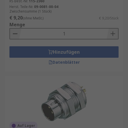
RS Best.-Nr.
115-2360
Herst. Teile-Nr.
09-0081-00-04
Zwischensumme (1 Stück)
€ 9,20
(ohne MwSt.)
€ 9,20/Stück
Menge
Hinzufügen
Datenblätter
Auf Lager