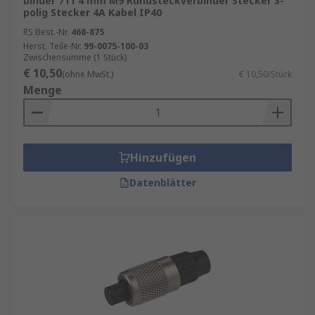
binder 711 4 mm M9 Rundsteckverbinder Stecker 3-
polig Stecker 4A Kabel IP40
RS Best.-Nr.
468-875
Herst. Teile-Nr.
99-0075-100-03
Zwischensumme (1 Stück)
€ 10,50
(ohne MwSt.)
€ 10,50/Stück
Menge
Hinzufügen
Datenblätter