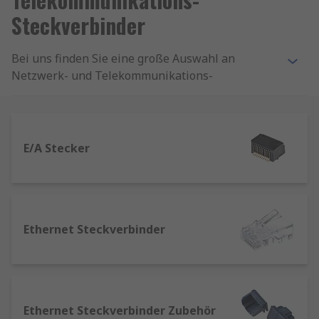
Steckverbinder
Bei uns finden Sie eine große Auswahl an
Netzwerk- und Telekommunikations-
Steckverbindern, einschließlich Lichtwellenleiter
und RJ45. Außerdem finden Sie Rangierfelder,
industrietaugliche Ethernet-Komponenten,
Steckverbinder und Module von marktführenden
E/A Stecker
Herstellern wie TE Connectivity, Molex und
Harting sowie RS PRO.
Wofür werden Netzwerk- und
Ethernet Steckverbinder
Telekommunikationssteckverbinder
verwendet?
Netzwerk- und Telekommunikations-
Steckverbinder werden auf der ganzen Welt zur
Ethernet Steckverbinder Zubehör