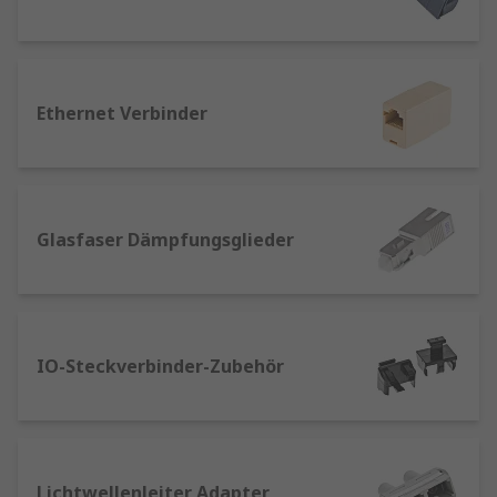
Datenübertragung und zur Bereitstellung von
Telefoniediensten verwendet. Diese
Komponenten sind sehr weit verbreitet und
überall dort zu finden, wo es Telefone, Computer
Ethernet Verbinder
und Netzwerk-Hubs gibt.
Typen von Netzwerk- und
Telekommunikations-Steckverbindern
Glasfaser Dämpfungsglieder
Auf dem Markt gibt es ein breites Sortiment an
RJ- und Lichtwellenleiter-Steckverbindern. Jeder
dieser Steckverbinder hat seine ganz spezifische
Gestalt und seinen speziellen
Verwendungszweck. Für einige Steckverbinder
IO-Steckverbinder-Zubehör
gibt es sogar mehrere Verwendungen. Im
Folgenden finden Sie eine Übersicht über einige
der gängigsten Steckverbindertypen:
Lichtwellenleiter Adapter
RJ45-Steckverbinder – werden häufig für die