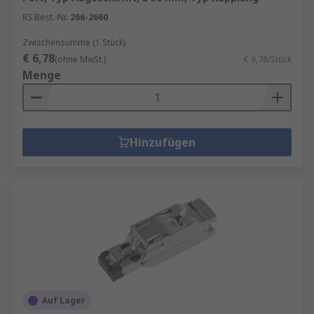
Adapter das Anschließen verschiedener
RS Best.-Nr.
266-2660
Jack-Typen, damit nicht kompatible
Leitungen miteinander kommunizieren
Zwischensumme (1 Stück)
€ 6,78
können.
(ohne MwSt.)
€ 6,78/Stück
Menge
Hinzufügen
Auf Lager