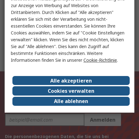
zur Anzeige von Werbung auf Websites von
Stromversorgung
Drittanbietern. Durch Klicken auf "Alle akzeptieren"
erklären Sie sich mit der Verarbeitung von nicht-
essentiellen Cookies einverstanden. Sie können Ihre
Drehgeber
Cookies auswählen, indem Sie auf "Cookie Einstellungen
verwalten" klicken. Wenn Sie dies nicht möchten, klicken
Sie auf "Alle ablehnen". Dies kann den Zugriff auf
bestimmte Funktionen einschränken. Weitere
LED-Beleuchtungskomponenten
Informationen finden Sie in unserer
Cookie-Richtlinie
.
Exklusiv für Sie unsere neuesten
Alle akzeptieren
Produkte und Angebote
Cookies verwalten
Alle ablehnen
E-Mail-Anschrift
Anmelden
Die personenbezogenen Daten, die Sie uns bei