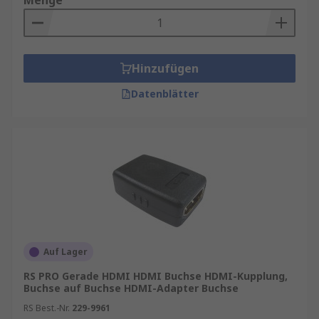
Menge
HDMI ist eine beliebte Verbindung, da sie
sowohl hochauflösende Audio- als auch visuelle
Signale überträgt. HDMI-Anschlüsse sind in
Hinzufügen
Fernsehern, Bildschirmen und Spielkonsolen
sehr verbreitet. Man findet sie in Wohnungen, an
Datenblätter
Arbeitsplätzen, Schulen und im Einzelhandel.
HDMI-Adapter ermöglichen die Verbindung
zwischen einem HDMI-Gerät, z. B. einem
Computer, und einem anderen Anschluss, z. B.
einem VGA-Bildschirm.
Auf Lager
RS PRO Gerade HDMI HDMI Buchse HDMI-Kupplung,
Buchse auf Buchse HDMI-Adapter Buchse
RS Best.-Nr.
229-9961