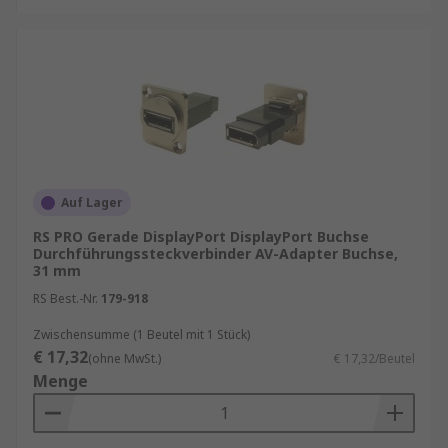
zwei Arten von AV-Adaptern, digitale und
analoge. Zum Beispiel sind HDMI und DVI digital,
während VGA und Stereo analog sind. Zu den
Kombinationen gehören:
Stereo-Buchse auf Stereo-Stecker
DVID-Stecker auf DVID-Buchse
HDMI-Stecker auf HDMI-Buchse
Auf Lager
DVI-Stecker auf HDMI-Buchse
RS PRO Gerade DisplayPort DisplayPort Buchse
Cinch-Buchse auf Mono-Stecker
Durchführungssteckverbinder AV-Adapter Buchse,
31 mm
Cinch-Stecker auf BNC-Buchse
RS Best.-Nr.
179-918
VGA-Stecker auf Klinken-Buchse
Zwischensumme (1 Beutel mit 1 Stück)
Cinch-Buchse auf Cinch-Buchse
€ 17,32
(ohne MwSt.)
€ 17,32/Beutel
Menge
verschiedene Gehäuseausrichtung
Gerade