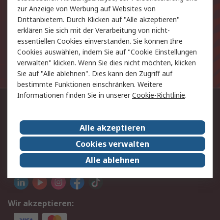
zur Anzeige von Werbung auf Websites von
E-Mail-Anschrift
Drittanbietern. Durch Klicken auf "Alle akzeptieren"
Anmelden
erklären Sie sich mit der Verarbeitung von nicht-
essentiellen Cookies einverstanden. Sie können Ihre
Cookies auswählen, indem Sie auf "Cookie Einstellungen
Die personenbezogenen Daten, die Sie uns bei
verwalten" klicken. Wenn Sie dies nicht möchten, klicken
Anmeldung zur Verfügung stellen, werden gemäß der
Sie auf "Alle ablehnen". Dies kann den Zugriff auf
Datenschutzerklärung
verarbeitet.
bestimmte Funktionen einschränken. Weitere
Informationen finden Sie in unserer
Cookie-Richtlinie
.
Kontaktieren Sie uns:
+43 (0) 2852 53765
Alle akzeptieren
Cookies verwalten
Per E-Mail unter Kontakt
Alle ablehnen
Sie finden uns auch auf:
Wir akzeptieren: