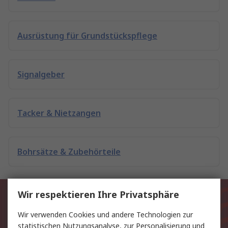
Ausrüstung für Grundstückspflege
Signalgeber
Tacker & Nietzangen
Bohrsätze & Zubehörteile
Exklusiv für Sie unsere neuesten
Wir respektieren Ihre Privatsphäre
Produkte und Angebote
Wir verwenden Cookies und andere Technologien zur
statistischen Nutzungsanalyse, zur Personalisierung und