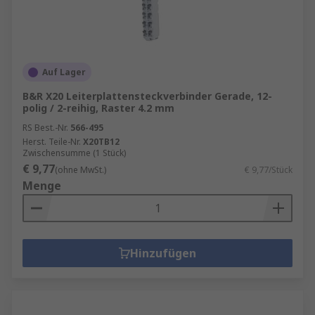
Auf Lager
B&R X20 Leiterplattensteckverbinder Gerade, 12-
polig / 2-reihig, Raster 4.2 mm
RS Best.-Nr.
566-495
Herst. Teile-Nr.
X20TB12
Zwischensumme (1 Stück)
€ 9,77
(ohne MwSt.)
€ 9,77/Stück
Menge
Hinzufügen