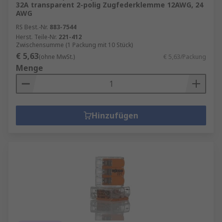
32A transparent 2-polig Zugfederklemme 12AWG, 24
AWG
ABB
– weltweit führend in der Energie- und
Automatisierungstechnik.
RS Best.-Nr.
883-7544
Herst. Teile-Nr.
221-412
Allen Bradley
– Spezialist für industrielle
Zwischensumme (1 Packung mit 10 Stück)
Verbindungstechnik.
€ 5,63
(ohne MwSt.)
€ 5,63/Packung
Menge
Darüber hinaus finden Sie bei RS viele weitere
renommierte Marken – für höchste Qualität,
Sicherheit und Kompatibilität in jeder
Anwendung.
Hinzufügen