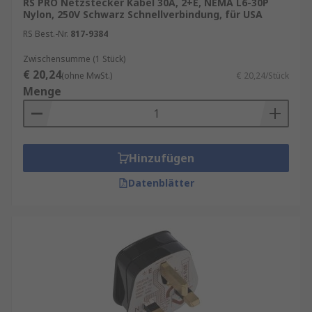
RS PRO Netzstecker Kabel 30A, 2+E, NEMA L6-30P
Nylon, 250V Schwarz Schnellverbindung, für USA
RS Best.-Nr.
817-9384
Zwischensumme (1 Stück)
€ 20,24
(ohne MwSt.)
€ 20,24/Stück
Menge
Hinzufügen
Datenblätter