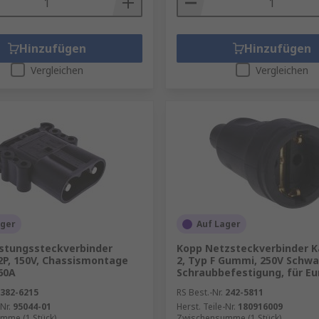
Hinzufügen
Hinzufügen
Vergleichen
Vergleichen
ager
Auf Lager
stungssteckverbinder
Kopp Netzsteckverbinder K
2P, 150V, Chassismontage
2, Typ F Gummi, 250V Schwa
60A
Schraubbefestigung, für E
382-6215
RS Best.-Nr.
242-5811
Nr.
95044-01
Herst. Teile-Nr.
180916009
mme (1 Stück)
Zwischensumme (1 Stück)