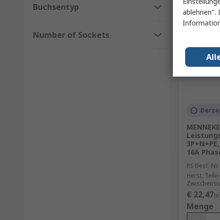
Einstellung
Buchsentyp
ablehnen". 
Information
Number of Sockets
All
Derzei
MENNEKE
Leistung
3P+N+PE,
16A Pha
RS Best.-Nr.
Herst. Teile-
Zwischensu
€ 22,47
(o
Menge