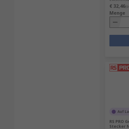
€ 32,46
(o
Menge
Auf L
RS PRO G
Stecker N