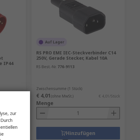
Auf Lager
RS PRO EMI IEC-Steckverbinder C14
ot
250V, Gerade Stecker, Kabel 10A
e IP44
RS Best.-Nr.
776-9113
Zwischensumme (1 Stück)
€ 4,01
 10,69/Stück
(ohne MwSt.)
€ 4,01/Stück
Menge
yse, zur
 Durch
entiellen
Hinzufügen
ie