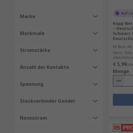
Auf L
Marke
Kopp Netz
– Deutsc
Merkmale
Schwarz 
Deutschl
RS Best.-Nr.
Stromstärke
Herst. Teile-
Zwischensu
€ 5,99
(oh
Anzahl der Kontakte
Menge
Spannung
Steckverbinder Gender
Nennstrom