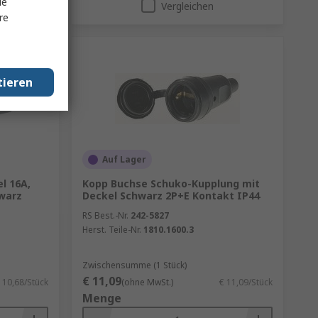
le
Vergleichen
re
tieren
Auf Lager
l 16A,
Kopp Buchse Schuko-Kupplung mit
hwarz
Deckel Schwarz 2P+E Kontakt IP44
RS Best.-Nr.
242-5827
Herst. Teile-Nr.
1810.1600.3
Zwischensumme (1 Stück)
€ 11,09
 10,68/Stück
(ohne MwSt.)
€ 11,09/Stück
Menge