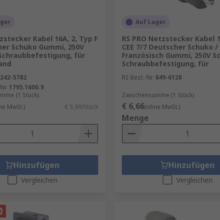
ager
Auf Lager
stecker Kabel 16A, 2, Typ F
RS PRO Netzstecker Kabel 1
her Schuko Gummi, 250V
CEE 7/7 Deutscher Schuko /
Schraubbefestigung, für
Französisch Gummi, 250V S
and
Schraubbefestigung, für
242-5782
RS Best.-Nr.
849-6128
Nr.
1795.1600.9
mme (1 Stück)
Zwischensumme (1 Stück)
€ 6,66
ne MwSt.)
€ 5,99/Stück
(ohne MwSt.)
Menge
Hinzufügen
Hinzufügen
Vergleichen
Vergleichen