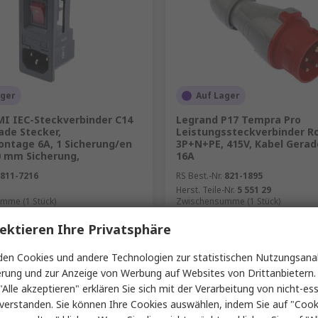
ager
Auf Lager
MI IEC-Steckverbinder C14
Legrand P17 Tempra Pro
ade Stecker,
Leistungssteckverbinder R
ontage 6A, 1 Sicherung/en
3P+N+PE, 415V, Kabel Gerad
0 mm Sicherung,
16A
811-7216
RS Best.-Nr.
821-1895
Herst. Teile-Nr.
5 551 29
mme (1 Stück)
Zwischensumme (1 Stück)
€ 10,69
ne MwSt.)
€ 5,89/Stück
(ohne MwSt.)
€
ektieren Ihre Privatsphäre
Menge
en Cookies und andere Technologien zur statistischen Nutzungsanal
erung und zur Anzeige von Werbung auf Websites von Drittanbietern.
"Alle akzeptieren" erklären Sie sich mit der Verarbeitung von nicht-ess
Hinzufügen
Hinzufügen
verstanden. Sie können Ihre Cookies auswählen, indem Sie auf "Cook