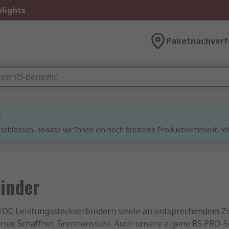
lights
Paketnachverf
t
chlossen, sodass wir Ihnen ein noch breiteres Produktsortiment, lo
inder
C/DC Leistungssteckverbindern sowie an entsprechendem Zu
er, Schaffner, Brennenstuhl. Auch unsere eigene RS PRO-Seri