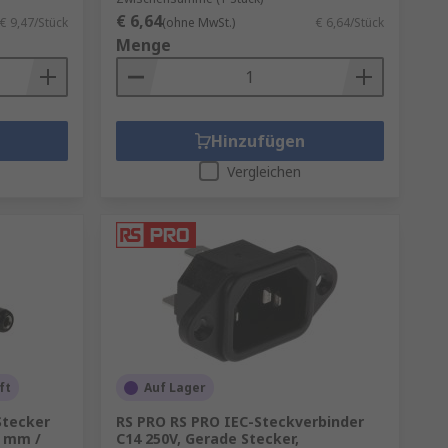
€ 6,64
€ 9,47/Stück
(ohne MwSt.)
€ 6,64/Stück
Menge
Hinzufügen
Vergleichen
ft
Auf Lager
Stecker
RS PRO RS PRO IEC-Steckverbinder
1 mm /
C14 250V, Gerade Stecker,