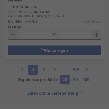
Keramik
RS Best.-Nr.
783-3337
Herst. Teile-Nr.
70-007-65/16A
Zwischensumme (1 Packung mit 10 Stück)
€ 6,44
(ohne MwSt.)
€ 0,644/Stück
Menge
Hinzufügen
1
2
3
515
Ergebnisse pro Seite
20
50
100
Zurück zum Seitenanfang