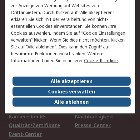
zur Anzeige von Werbung auf Websites von
Value Added Services
Lieferlösungen
Drittanbietern. Durch Klicken auf "Alle akzeptieren"
Rücksendung/Entsorgung
Kontakt
erklären Sie sich mit der Verarbeitung von nicht-
essentiellen Cookies einverstanden. Sie können Ihre
Hilfe
Cookies auswählen, indem Sie auf "Cookie Einstellungen
verwalten" klicken. Wenn Sie dies nicht möchten, klicken
Rechtliches
Sie auf "Alle ablehnen". Dies kann den Zugriff auf
bestimmte Funktionen einschränken. Weitere
RS Verkaufs- und
Datenschutz
Informationen finden Sie in unserer
Cookie-Richtlinie
.
Lieferbedingungen
Cookie-Richtlinie
Zahlungsbedingungen
Impressum
Webseite Konditionen
Alle akzeptieren
Cookies verwalten
Über RS
Alle ablehnen
Unternehmen
RS weltweit
Karriere bei RS
Nachhaltigkeit
Qualität/Zertifikate
Presse-Center
Event-Center