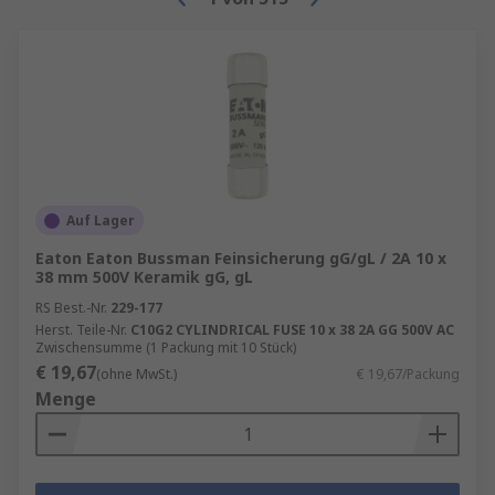
Rückstellende
und
nicht rückstellende
Sicherungen
Thermosicherungen
Feinsicherungen
Feinsicherungen sind in Form von
Glassicherungen sowie Keramik oder Porzellan
Auf Lager
erhältlich. Sie sind relativ einfach zu ändern und
haben verschiedene Standard-Nennwerte, aus
Eaton Eaton Bussman Feinsicherung gG/gL / 2A 10 x
38 mm 500V Keramik gG, gL
denen Sie wählen können. Um den richtigen
Nennwert auszuwählen, sollten Sie als
RS Best.-Nr.
229-177
Herst. Teile-Nr.
C10G2 CYLINDRICAL FUSE 10 x 38 2A GG 500V AC
Faustregel einen Nennwert auswählen, der
Zwischensumme (1 Packung mit 10 Stück)
etwas höher ist als der Nennwert, den das Gerät
€ 19,67
(ohne MwSt.)
€ 19,67/Packung
benötigt, um zu funktionieren. Dadurch kann die
Menge
Sicherung Schäden verhindern, wenn die
Spannung zu hoch wird, ohne dass die
Stromversorgung bei leichter, harmloser
Leistungsverbesserung abgeschaltet werden