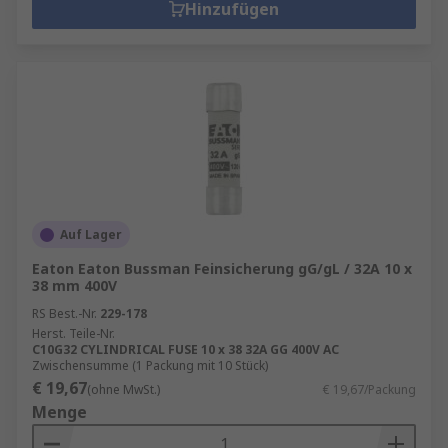
Hinzufügen
muss.
Sicherungen sind auch in Kits für verschiedene
Anwendungen über industrielle Geräte hinaus
erhältlich, wie z. B. die
Sicherungssortimente
der RS
PRO-Serie
,
Eaton
,
Siemens
und
Littelfuse
.
Auf Lager
Eaton Eaton Bussman Feinsicherung gG/gL / 32A 10 x
38 mm 400V
RS Best.-Nr.
229-178
Herst. Teile-Nr.
C10G32 CYLINDRICAL FUSE 10 x 38 32A GG 400V AC
Zwischensumme (1 Packung mit 10 Stück)
€ 19,67
(ohne MwSt.)
€ 19,67/Packung
Menge