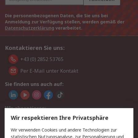
Die personenbezogenen Daten, die Sie uns bei
Anmeldung zur Verfügung stellen, werden gemäß der
Datenschutzerklärung
verarbeitet.
Kontaktieren Sie uns:
+43 (0) 2852 53765
Per E-Mail unter Kontakt
Sie finden uns auch auf:
Wir akzeptieren:
Wir respektieren Ihre Privatsphäre
Wir verwenden Cookies und andere Technologien zur
Service
statistischen Nutzungsanalyse, zur Personalisierung und