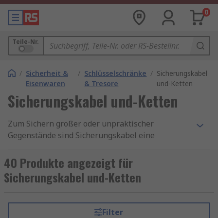
0
Teile-Nr.
/
Sicherheit &
/
Schlüsselschränke
/
Sicherungskabel
Eisenwaren
& Tresore
und-Ketten
Sicherungskabel und-Ketten
Zum Sichern großer oder unpraktischer
Gegenstände sind Sicherungskabel eine
praktische Lösung. Robust, zuverlässig und
vandalismussicher, können sie verwendet
40 Produkte angezeigt für
werden, um wichtige Gegenstände an
Sicherungskabel und-Ketten
unbewegliche Strukturen zu binden und mit
einem Vorhängeschloss zu sichern. Ob durch das
Rad eines Motorrads gebunden, um es zu
Filter
fixieren, oder um teure oder potenziell