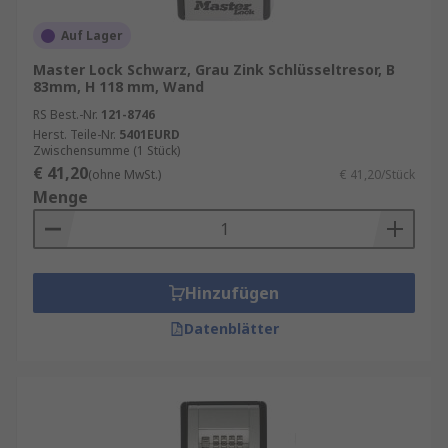
Auf Lager
Master Lock Schwarz, Grau Zink Schlüsseltresor, B
83mm, H 118 mm, Wand
RS Best.-Nr.
121-8746
Herst. Teile-Nr.
5401EURD
Zwischensumme (1 Stück)
€ 41,20
(ohne MwSt.)
€ 41,20/Stück
Menge
Hinzufügen
Datenblätter