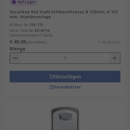
Auf Lager
Securikey Rot Stahl Schlüsseltresor, B 123mm, H 153
mm, Wandmontage
RS Best.-Nr.
218-775
Herst. Teile-Nr.
EK1SFTH
Zwischensumme (1 Stück)
€ 48,08
(ohne MwSt.)
€ 48,08/Stück
Menge
Hinzufügen
Datenblätter