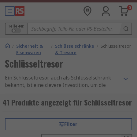
0
Teile-Nr.
/
Sicherheit &
/
Schlüsselschränke
/
Schlüsseltresor
Eisenwaren
& Tresore
Schlüsseltresor
Ein Schlüsseltresor, auch als Schlüsselschrank
bekannt, ist eine clevere Investition, um die
Sicherheit Ihrer Schlüssel zu gewährleisten und
gleichzeitig den Zugang für autorisierte
41 Produkte angezeigt für Schlüsseltresor
Personen zu erleichtern. Mit verschiedenen
Modellen, die den Bedürfnissen
unterschiedlicher Nutzer gerecht werden, ist der
Filter
Schlüsseltresor eine vielseitige Lösung für
Privathaushalte und Unternehmen