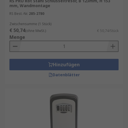
RS PRO Rot Stahl Schlüsseltresor, B 123mm, H 153
mm, Wandmontage
RS Best.-Nr.
285-2780
Zwischensumme (1 Stück)
€ 50,74
(ohne MwSt.)
€ 50,74/Stück
Menge
Hinzufügen
Datenblätter