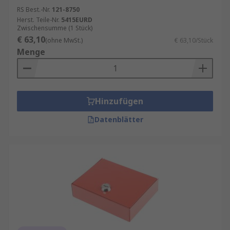
RS Best.-Nr.
121-8750
Herst. Teile-Nr.
5415EURD
Zwischensumme (1 Stück)
€ 63,10
(ohne MwSt.)
€ 63,10/Stück
Menge
Hinzufügen
Datenblätter