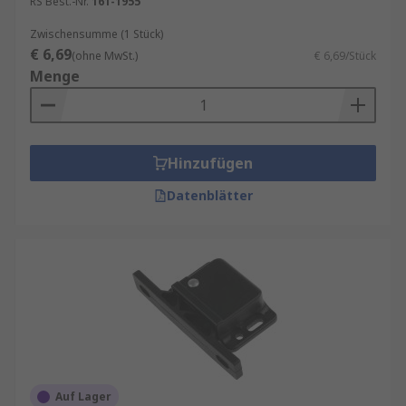
RS Best.-Nr.
161-1955
Zwischensumme (1 Stück)
€ 6,69
(ohne MwSt.)
€ 6,69/Stück
Menge
Hinzufügen
Datenblätter
Auf Lager