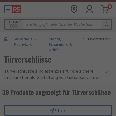
0
Teile-Nr.
/
Sicherheit &
/
Riegel,
/
Türverschlüsse
Eisenwaren
Scharniere &
Griffe
Türverschlüsse
Türverschlüsse sind essenziell für die sichere
und funktionale Gestaltung von Gehäusen, Türen
und technischen Anlagen. Sie bieten Schutz,
erleichtern den Zugang und tragen zur Effizienz
39 Produkte angezeigt für Türverschlüsse
in industriellen und gewerblichen Umgebungen
bei. RS bietet eine große Auswahl an
Türverschlüssen, die für verschiedenste
Filter
Einsatzbereiche geeignet sind – von einfachen