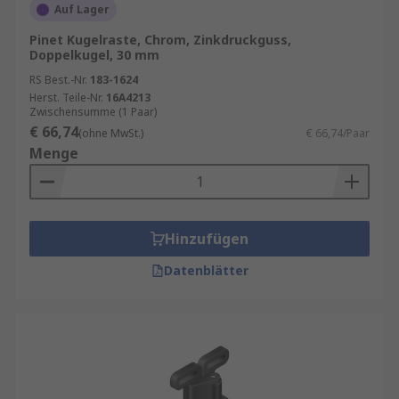
Auf Lager
Pinet Kugelraste, Chrom, Zinkdruckguss,
Doppelkugel, 30 mm
RS Best.-Nr.
183-1624
Herst. Teile-Nr.
16A4213
Zwischensumme (1 Paar)
€ 66,74
(ohne MwSt.)
€ 66,74/Paar
Menge
Hinzufügen
Datenblätter