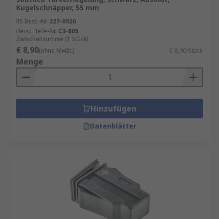
Kugelschnäpper, 55 mm
RS Best.-Nr.
227-0920
Herst. Teile-Nr.
C3-805
Zwischensumme (1 Stück)
€ 8,90
(ohne MwSt.)
€ 8,90/Stück
Menge
Hinzufügen
Datenblätter