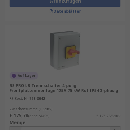
Hinzufügen
Datenblätter
Auf Lager
RS PRO LB Trennschalter 4-polig
Frontplattenmontage 125A 75 kW Rot IP54 3-phasig
RS Best.-Nr.
773-8042
Zwischensumme (1 Stück)
€ 175,78
(ohne MwSt.)
€ 175,78/Stück
Menge