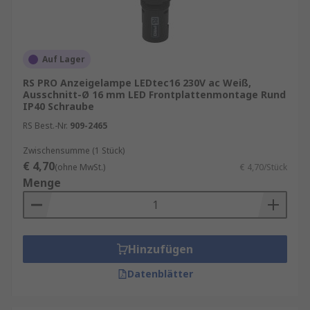
vollständigen Schutz gegen Kontakt (staubdicht)
bieten und bis zu 1 Meter tief in Wasser
eingetaucht werden können.
Auf Lager
Sie sind an verschiedenen Einsatzorten zu finden,
RS PRO Anzeigelampe LEDtec16 230V ac Weiß,
darunter: Automobilbranche,
Ausschnitt-Ø 16 mm LED Frontplattenmontage Rund
IP40 Schraube
Automatisierungsgeräte, Telefone,
RS Best.-Nr.
909-2465
Zustandspanels, Armaturenbrettbeleuchtung,
Gewerbliche Gebäude.
Zwischensumme (1 Stück)
€ 4,70
(ohne MwSt.)
€ 4,70/Stück
Infos zu Better World-Produkten
Menge
Hinzufügen
Datenblätter