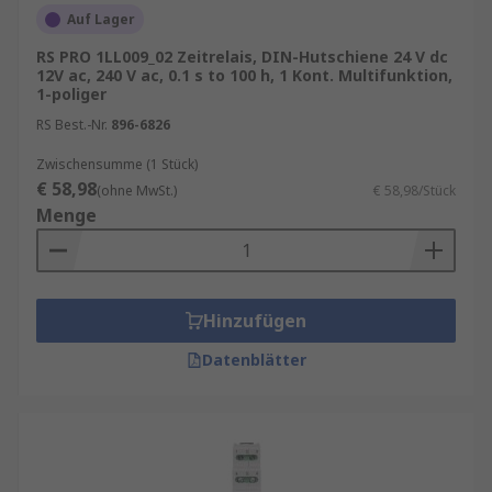
eine garantierte Lieferung am nächsten Werktag
Auf Lager
sowie zum Mindestbestellwert für eine
RS PRO 1LL009_02 Zeitrelais, DIN-Hutschiene 24 V dc
kostenfreie Lieferung finden Sie auf der
12V ac, 240 V ac, 0.1 s to 100 h, 1 Kont. Multifunktion,
jeweiligen Produktseite.
1-poliger
RS Best.-Nr.
896-6826
RS ist Ihr Ansprechpartner für
Bestandsmanagement mit unseren
RS Inventory
Zwischensumme (1 Stück)
€ 58,98
Solutions
.
(ohne MwSt.)
€ 58,98/Stück
Menge
Zeitverzögerungsrelais:
Einsatzbereiche und Vorteile
Hinzufügen
Im Gegensatz zu herkömmlichen Relais schalten
Zeitverzögerungsrelais ihre Kontakte nicht
Datenblätter
unmittelbar beim Anlegen oder Entfernen einer
Spannung, sondern zeitgesteuert – entweder mit
Verzögerung, für eine bestimmte Dauer oder in
Intervallen. Die integrierte Elektronik oder
Mechanik sorgt dabei für präzise Steuerzeiten,