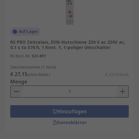
wodurch komplexe Prozessabläufe automatisiert
und optimiert werden können.
Zeitrelais kommen überall dort zum Einsatz, wo
Auf Lager
gesteuerte Schaltfolgen erforderlich sind – z. B.:
RS PRO Zeitrelais, DIN-Hutschiene 230 V ac 230V ac,
0.1 s to 576 h, 1 Kont. 1, 1-poliger Umschalter
Fördertechnik
: Zeitlich abgestimmte Start-
und Stoppvorgänge
RS Best.-Nr.
323-897
Beleuchtungssteuerung
: Nachlaufzeiten
Zwischensumme (1 Stück)
für Treppenhäuser oder Flure
€ 27,15
(ohne MwSt.)
€ 27,15/Stück
Menge
Motorsteuerung
: Anlauf- oder
Stillstandsverzögerungen
Sicherheitssteuerungen
: zeitverzögerte
Freigaben oder Unterbrechungen
Hinzufügen
OEM-Geräte & Schaltschränke
: präzise
Datenblätter
Zeitsteuerung auf kleinem Raum