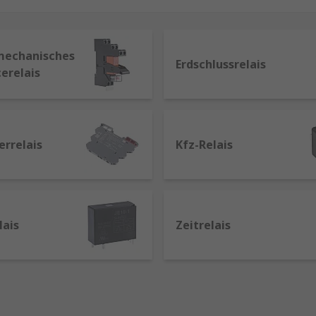
runter elektromagnetische Relais, Halbleiter‑ und Spezialre
wurden. Unsere Produkte stehen für Langlebigkeit, Präzisio
gen. Funktionsweise finden Sie in unserem
Ratgeber
.
mechanisches
Erdschlussrelais
erelais
r die wichtigsten und am häufigsten nachgefragten Relaisa
sung für vielseitige Schaltaufgaben. Elektromechanische Re
errelais
Kfz-Relais
ank galvanischer Trennung eignen sie sich hervorragend fü
 für Maschinenbau, Anlagensteuerung und allgemeine Elektro
d verschleißfreie Schaltvorgänge. Halbleiterrelais arbeite
nwendungen mit hoher Schaltfrequenz, etwa Temperaturrege
lais
Zeitrelais
e Zuverlässigkeit eignen sie sich besonders für moderne 
eine Signale. Reedrelais überzeugen durch extrem niedrige 
 Mess‑ und Prüfaufbauten, Sensorik und elektronische Steu
sch und Maschine. Sicherheitsrelais sind für sicherheitsk