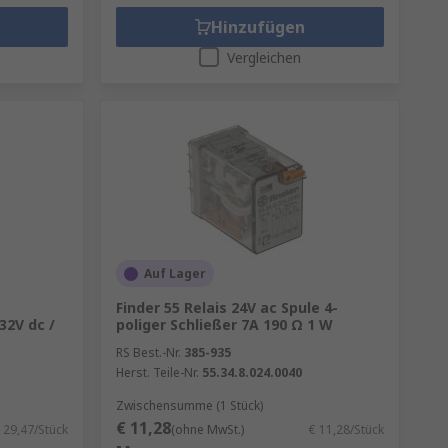
Hinzufügen
Vergleichen
Auf Lager
Finder 55 Relais 24V ac Spule 4-
32V dc /
poliger Schließer 7A 190 Ω 1 W
RS Best.-Nr.
385-935
Herst. Teile-Nr.
55.34.8.024.0040
Zwischensumme (1 Stück)
€ 11,28
 29,47/Stück
(ohne MwSt.)
€ 11,28/Stück