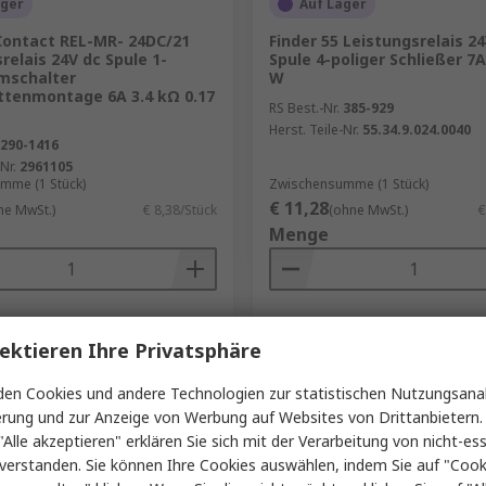
ager
Auf Lager
Contact REL-MR- 24DC/21
Finder 55 Leistungsrelais 2
relais 24V dc Spule 1-
Spule 4-poliger Schließer 7A
Umschalter
W
attenmontage 6A 3.4 kΩ 0.17
RS Best.-Nr.
385-929
Herst. Teile-Nr.
55.34.9.024.0040
290-1416
Nr.
2961105
mme (1 Stück)
Zwischensumme (1 Stück)
€ 11,28
ne MwSt.)
€ 8,38/Stück
(ohne MwSt.)
€
Menge
Hinzufügen
Hinzufügen
ektieren Ihre Privatsphäre
Vergleichen
Vergleichen
en Cookies und andere Technologien zur statistischen Nutzungsanal
erung und zur Anzeige von Werbung auf Websites von Drittanbietern.
"Alle akzeptieren" erklären Sie sich mit der Verarbeitung von nicht-ess
verstanden. Sie können Ihre Cookies auswählen, indem Sie auf "Cook