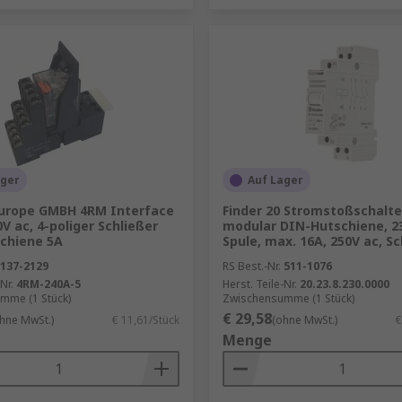
ager
Auf Lager
urope GMBH 4RM Interface
Finder 20 Stromstoßschalte
0V ac, 4-poliger Schließer
modular DIN-Hutschiene, 2
chiene 5A
Spule, max. 16A, 250V ac, S
137-2129
RS Best.-Nr.
511-1076
Nr.
4RM-240A-5
Herst. Teile-Nr.
20.23.8.230.0000
mme (1 Stück)
Zwischensumme (1 Stück)
€ 29,58
hne MwSt.)
€ 11,61/Stück
(ohne MwSt.)
€
Menge