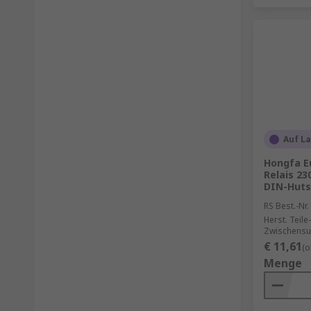
Auf L
Hongfa E
Relais 23
DIN-Huts
RS Best.-Nr.
Herst. Teile-
Zwischensu
€ 11,61
(o
Menge