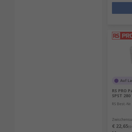
Auf L
RS PRO P
SPST 280 
RS Best.-Nr.
Zwischensu
€ 22,65
(o