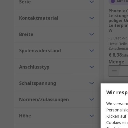
Serie
Auf L
Phoenix 
Leistungs
Kontaktmaterial
poliger 
Leiterpl
W
Breite
RS Best.-Nr.
Herst. Teile-
Zwischensu
Spulenwiderstand
€ 8,38
(oh
Menge
Anschlusstyp
Schaltspannung
Wir resp
Normen/Zulassungen
Wir verwend
Personalisi
Höhe
Klicken auf 
Cookies ein