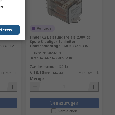
le
re
Auf Lager
tieren
30V ac
Finder 62 Leistungsrelais 230V dc
Spule 3-poliger Schließer
8 kΩ 1.2
Flanschmontage 16A 5 kΩ 1.3 W
RS Best.-Nr.
282-6691
Herst. Teile-Nr.
628382304300
Zwischensumme (1 Stück)
€ 18,10
 11,74/Stück
(ohne MwSt.)
€ 18,10/Stück
Menge
Hinzufügen
Vergleichen