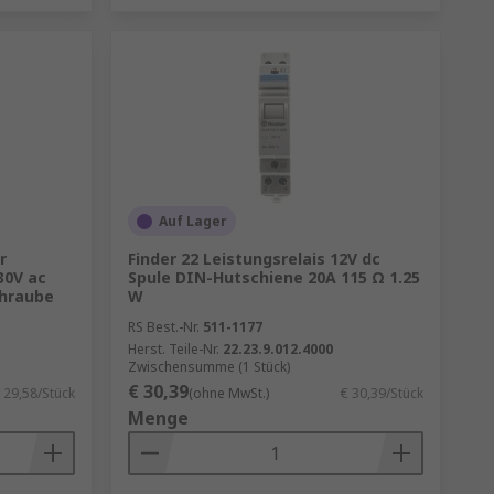
Auf Lager
r
Finder 22 Leistungsrelais 12V dc
30V ac
Spule DIN-Hutschiene 20A 115 Ω 1.25
chraube
W
RS Best.-Nr.
511-1177
Herst. Teile-Nr.
22.23.9.012.4000
Zwischensumme (1 Stück)
€ 30,39
 29,58/Stück
(ohne MwSt.)
€ 30,39/Stück
Menge