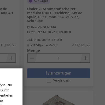
Auf Lager
4V dc
Finder 20 Stromstoßschalter
 600 Ω 1
modular DIN-Hutschiene, 24V ac
Spule, DPST, max. 16A, 250V ac,
Schraube
RS Best.-Nr.
511-1010
Herst. Teile-Nr.
20.22.8.024.0000
Zwischensumme (1 Stück)
€ 29,58
 11,28/Stück
(ohne MwSt.)
€ 29,58/Stück
Menge
Hinzufügen
Vergleichen
yse, zur
 Durch
entiellen
ie