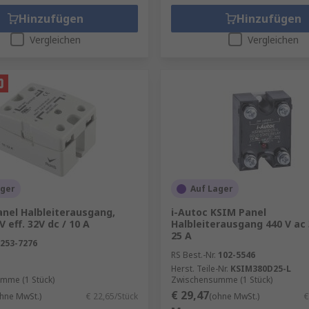
Hinzufügen
Hinzufügen
Vergleichen
Vergleichen
ager
Auf Lager
anel Halbleiterausgang,
i-Autoc KSIM Panel
V eff. 32V dc / 10 A
Halbleiterausgang 440 V ac 
25 A
253-7276
RS Best.-Nr.
102-5546
Herst. Teile-Nr.
KSIM380D25-L
mme (1 Stück)
Zwischensumme (1 Stück)
€ 29,47
hne MwSt.)
€ 22,65/Stück
(ohne MwSt.)
€