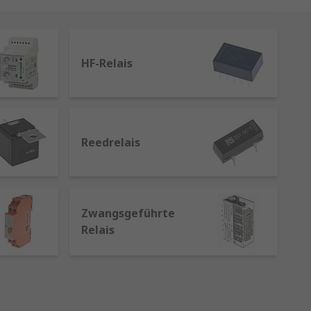
lais sowie Steuerungsrelais, die
n und Effizienz – ideal für
HF-Relais
rten für Sie zusammengefasst:
lais bieten robuste und bewährte
Reedrelais
r die sichere Steuerung höherer
technik.
n geräuschlos und nahezu ohne
lungen, automatisierte Prozesse
Zwangsgeführte
Industrieumgebungen.
Relais
Leistungsverluste und hohe
erungen, bei denen präzise
ritische Anwendungen ausgelegt