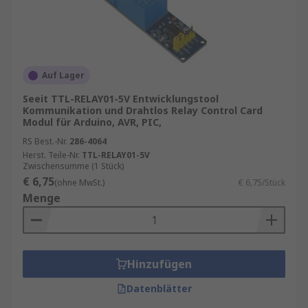
sichere Datenübertragung. Entwicklungskits und
Evaluierungsboards bieten Ihnen die
Möglichkeit, Protokolle zu testen, Reichweiten zu
optimieren und Energieverbrauch zu analysieren.
Auf Lager
Ratgeber NFC in der Industrie
Seeit TTL-RELAY01-5V Entwicklungstool
Informationen zur spätesten Bestelluhrzeit für
Kommunikation und Drahtlos Relay Control Card
Modul für Arduino, AVR, PIC,
eine garantierte Lieferung am nächsten Werktag
sowie zum Mindestbestellwert für eine
RS Best.-Nr.
286-4064
Herst. Teile-Nr.
TTL-RELAY01-5V
kostenfreie Lieferung finden Sie auf der
Zwischensumme (1 Stück)
jeweiligen Produktseite.
€ 6,75
(ohne MwSt.)
€ 6,75/Stück
Menge
Funktionen und Vorteile moderner
Entwicklungstools
Schnelle Integration:
Vorprogrammierte
Hinzufügen
Module und Bibliotheken erleichtern die
Datenblätter
Implementierung von