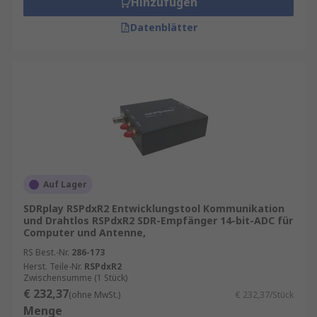
Hinzufügen
Kommunikation für Fitness-Tracker und
Datenblätter
medizinische Geräte.
Auf Lager
SDRplay RSPdxR2 Entwicklungstool Kommunikation
und Drahtlos RSPdxR2 SDR-Empfänger 14-bit-ADC für
Computer und Antenne,
RS Best.-Nr.
286-173
Herst. Teile-Nr.
RSPdxR2
Zwischensumme (1 Stück)
€ 232,37
(ohne MwSt.)
€ 232,37/Stück
Menge