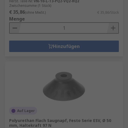
Herst. Teile-Nr.
VN-10-L-T3-PQ2-VQ2-RQ2
Zwischensumme (1 Stück)
€ 35,86
(ohne MwSt.)
€ 35,86/Stück
Menge
Hinzufügen
Auf Lager
Polyurethan Flach Saugnapf, Festo Serie ESV, Ø 50
mm, Haltekraft 97 N