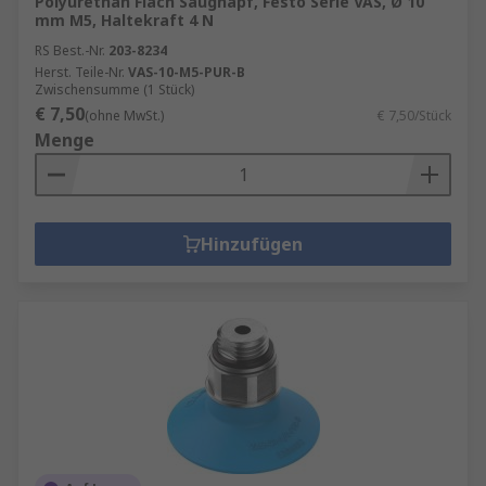
Polyurethan Flach Saugnapf, Festo Serie VAS, Ø 10
mm M5, Haltekraft 4 N
RS Best.-Nr.
203-8234
Herst. Teile-Nr.
VAS-10-M5-PUR-B
Zwischensumme (1 Stück)
€ 7,50
(ohne MwSt.)
€ 7,50/Stück
Menge
Hinzufügen