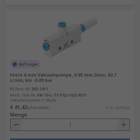
in verschiedenen technischen und industriellen
Anwendungen Einsatz, beispielsweise in der
Medizin, der Forschung, der Verpackungstechnik
oder der Fertigung.
Vakuumfilter
Ein Vakuumfilter ist ein Gerät, das in der Chemie
und Verfahrenstechnik verwendet wird, um
Auf Lager
Flüssigkeiten von festen Partikeln zu trennen.
Festo 6 mm Vakuumpumpe, 0.95 mm Düse, 62.7
Dabei wird ein Vakuum erzeugt, um die Filtration
L/min, bis -0.89 bar
zu beschleunigen und die Flüssigkeit durch einen
RS Best.-Nr.
202-2411
Filter zu ziehen. Das Verfahren basiert auf dem
Herst. Teile-Nr.
VN-10-L-T3-PQ2-VQ2-RO1
Zwischensumme (1 Stück)
Prinzip der Unterdruckfiltration.
€ 41,42
(ohne MwSt.)
€ 41,42/Stück
Anwendungsbereiche von Vakuum-
Menge
Komponenten