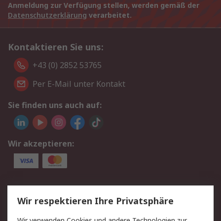
Anmeldung zur Verfügung stellen, werden gemäß der
Datenschutzerklärung
verarbeitet.
Kontaktieren Sie uns:
+43 (0) 2852 53765
Per E-Mail unter Kontakt
Sie finden uns auch auf:
Wir akzeptieren:
Service
Wir respektieren Ihre Privatsphäre
Value Added Services
Lieferlösungen
Wir verwenden Cookies und andere Technologien zur