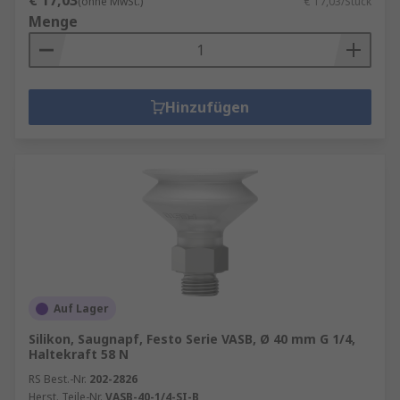
€ 17,03
(ohne MwSt.)
€ 17,03/Stück
Menge
Hinzufügen
Auf Lager
Silikon, Saugnapf, Festo Serie VASB, Ø 40 mm G 1/4,
Haltekraft 58 N
RS Best.-Nr.
202-2826
Herst. Teile-Nr.
VASB-40-1/4-SI-B