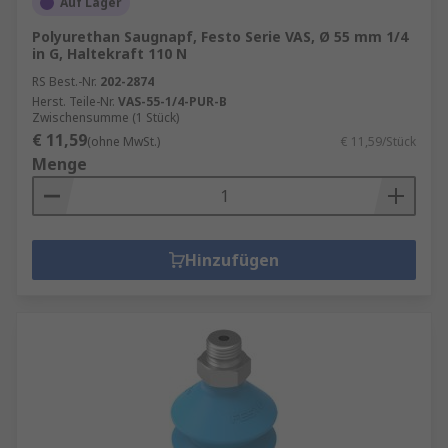
Auf Lager
Polyurethan Saugnapf, Festo Serie VAS, Ø 55 mm 1/4
in G, Haltekraft 110 N
RS Best.-Nr.
202-2874
Herst. Teile-Nr.
VAS-55-1/4-PUR-B
Zwischensumme (1 Stück)
€ 11,59
(ohne MwSt.)
€ 11,59/Stück
Menge
Hinzufügen