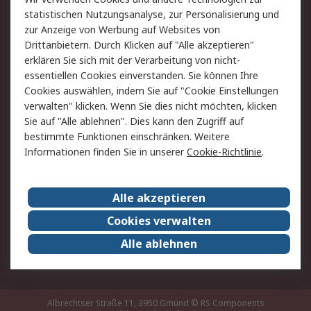
Rücksendung/Entsorgung
Kontakt
statistischen Nutzungsanalyse, zur Personalisierung und
Hilfe
zur Anzeige von Werbung auf Websites von
Drittanbietern. Durch Klicken auf "Alle akzeptieren"
Rechtliches
erklären Sie sich mit der Verarbeitung von nicht-
essentiellen Cookies einverstanden. Sie können Ihre
RS Verkaufs- und
Datenschutz
Cookies auswählen, indem Sie auf "Cookie Einstellungen
Lieferbedingungen
verwalten" klicken. Wenn Sie dies nicht möchten, klicken
Cookie-Richtlinie
Zahlungsbedingungen
Sie auf "Alle ablehnen". Dies kann den Zugriff auf
Impressum
Webseite Konditionen
bestimmte Funktionen einschränken. Weitere
Informationen finden Sie in unserer
Cookie-Richtlinie
.
Über RS
Alle akzeptieren
Unternehmen
RS weltweit
Karriere bei RS
Nachhaltigkeit
Cookies verwalten
Qualität/Zertifikate
Presse-Center
Alle ablehnen
Event-Center
Albrechtser Straße 11, 3950 Gmünd
© RS Components