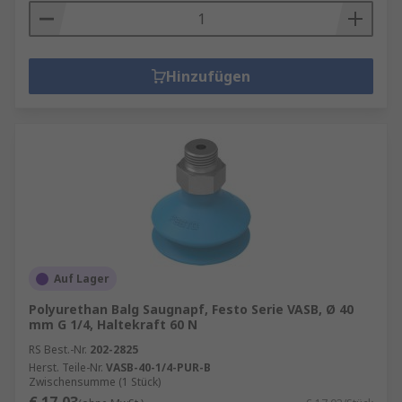
Vakuum-Komponenten sind unerlässlich, um
eine kontrollierte Umgebung in industriellen
Prozessen aufrechtzuerhalten. Sie sorgen nicht
Hinzufügen
nur für die Effizienz, sondern auch für die
Qualität der Endprodukte. In vielen Bereichen ist
eine präzise Kontrolle des Vakuums notwendig,
um die Anforderungen an Hygiene, Sicherheit
und Leistung zu erfüllen. Darüber hinaus tragen
sie zur Reduzierung von Energieverbrauch und
Produktionskosten bei, da ein gut
funktionierendes Vakuumsystem den
Energieaufwand minimiert.
Auf Lager
Polyurethan Balg Saugnapf, Festo Serie VASB, Ø 40
mm G 1/4, Haltekraft 60 N
RS Best.-Nr.
202-2825
Herst. Teile-Nr.
VASB-40-1/4-PUR-B
Zwischensumme (1 Stück)