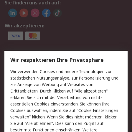
Sie finden uns auch auf:
Wir akzeptieren:
Service
Wir respektieren Ihre Privatsphäre
Value Added Services
Lieferlösungen
Wir verwenden Cookies und andere Technologien zur
Rücksendung/Entsorgung
Kontakt
statistischen Nutzungsanalyse, zur Personalisierung und
Hilfe
zur Anzeige von Werbung auf Websites von
Drittanbietern. Durch Klicken auf "Alle akzeptieren"
Rechtliches
erklären Sie sich mit der Verarbeitung von nicht-
essentiellen Cookies einverstanden. Sie können Ihre
RS Verkaufs- und
Datenschutz
Cookies auswählen, indem Sie auf "Cookie Einstellungen
Lieferbedingungen
verwalten" klicken. Wenn Sie dies nicht möchten, klicken
Cookie-Richtlinie
Zahlungsbedingungen
Sie auf "Alle ablehnen". Dies kann den Zugriff auf
Impressum
Webseite Konditionen
bestimmte Funktionen einschränken. Weitere