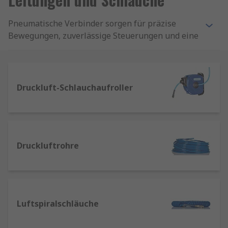
Pneumatische Verbinder sorgen für präzise
Bewegungen, zuverlässige Steuerungen und eine
hohe Energieeffizienz. Damit diese Systeme
reibungslos funktionieren, spielen
pneumatische Verbinder, Leitungen und
Schläuche
eine zentrale Rolle. Sie verbinden
Druckluft-Schlauchaufroller
Komponenten, leiten Druckluft und
gewährleisten eine sichere Übertragung – vom
Kompressor bis zur Endanwendung.
Pneumatische Verbinder
sind spezielle
Druckluftrohre
Verbindungselemente, die Schläuche und
Leitungen in Druckluftsystemen sicher
miteinander verbinden. Sie müssen hohen
Belastungen standhalten, dicht abschließen und
Luftspiralschläuche
eine einfache Montage ermöglichen. Typische
Varianten sind: