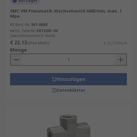
Auf Lager
Mechanisch betätigte Ventile
: Diese
SMC VM Pneumatik Wechselventil 440l/min, max. 1
Ventile werden durch physische Bewegung,
Mpa
wie z.B. das Drücken eines Knopfes oder das
RS Best.-Nr.
367-0680
Betätigen eines Hebels, aktiviert.
Herst. Teile-Nr.
VR1220F-06
Zwischensumme (1 Stück)
Elektrisch betätigte Ventile
: Diese Ventile
€ 22,13
(ohne MwSt.)
€ 22,13/Stück
werden durch elektrische Signale gesteuert,
Menge
die von einem Steuergerät oder einer SPS
(Speicherprogrammierbare Steuerung)
gesendet werden.
Pneumatisch betätigte Ventile
: Diese
Hinzufügen
Ventile nutzen Druckluft zur Betätigung
Datenblätter
und Steuerung des Luftstroms.
Einsatzgebiete von Pneumatik-
Wechselventilen
Pneumatik-Wechselventile finden in einer