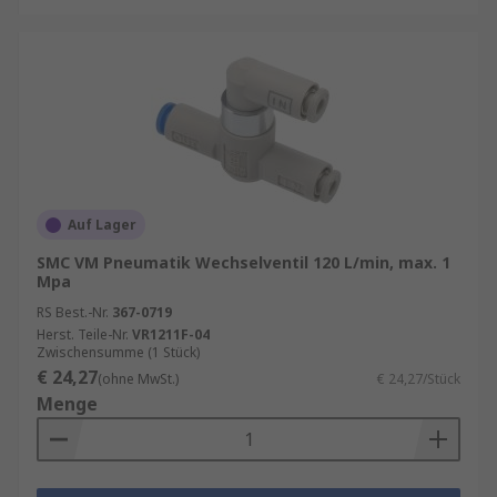
speziellen Werkzeuge oder Kenntnisse.
Schnelle Reaktionszeiten
: Dank ihrer
schnellen Schaltzeiten ermöglichen
Pneumatik-Wechselventile eine präzise
Steuerung und Regelung von Luftströmen.
Vielseitigkeit
: Pneumatik-Wechselventile
sind in verschiedenen Ausführungen und
Auf Lager
Größen erhältlich, sodass sie für eine
Vielzahl von Anwendungen geeignet sind.
SMC VM Pneumatik Wechselventil 120 L/min, max. 1
Mpa
Egal, ob druckluft- oder flüssigkeitsbetrieben –
RS Best.-Nr.
367-0719
bei RS finden Sie eine Reihe von pneumatischen
Herst. Teile-Nr.
VR1211F-04
Zwischensumme (1 Stück)
Wechselventilen in einer Reihe von Profilen, die
€ 24,27
(ohne MwSt.)
€ 24,27/Stück
Ihren Anforderungen entsprechen.
Menge