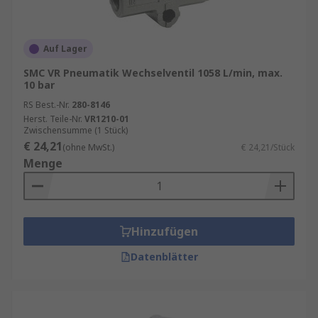
Vielzahl von Anwendungen Verwendung,
darunter:
Auf Lager
Automatisierungstechnik
: In
automatisierten Produktionsanlagen
SMC VR Pneumatik Wechselventil 1058 L/min, max.
10 bar
werden Wechselventile zur Steuerung von
Zylindern, Greifern und anderen
RS Best.-Nr.
280-8146
Herst. Teile-Nr.
pneumatischen Aktoren eingesetzt.
VR1210-01
Zwischensumme (1 Stück)
Fahrzeugtechnik
: In Nutzfahrzeugen und
€ 24,21
(ohne MwSt.)
€ 24,21/Stück
Baumaschinen werden Pneumatik-
Menge
Wechselventile zur Steuerung von Brems-
und Federungssystemen verwendet.
Medizintechnik
: In medizinischen Geräten,
Hinzufügen
wie Beatmungsgeräten und chirurgischen
Instrumenten, sorgen Wechselventile für
Datenblätter
präzise Steuerung und Regelung von
Luftströmen.
Verpackungsindustrie
: In