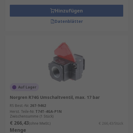
Hinzufügen
Datenblätter
Auf Lager
Norgren R74G Umschaltventil, max. 17 bar
RS Best.-Nr.
267-9462
Herst. Teile-Nr.
T74T-4GA-P1N
Zwischensumme (1 Stück)
€ 266,43
(ohne MwSt.)
€ 266,43/Stück
Menge