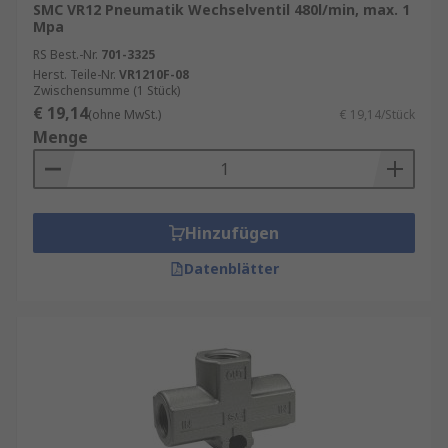
SMC VR12 Pneumatik Wechselventil 480l/min, max. 1
Mpa
RS Best.-Nr.
701-3325
Herst. Teile-Nr.
VR1210F-08
Zwischensumme (1 Stück)
€ 19,14
(ohne MwSt.)
€ 19,14/Stück
Menge
Hinzufügen
Datenblätter