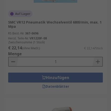
Auf Lager
SMC VR12 Pneumatik Wechselventil 680l/min, max. 1
Mpa
RS Best.-Nr.
367-0696
Herst. Teile-Nr.
VR1220F-08
Zwischensumme (1 Stück)
€ 22,14
(ohne MwSt.)
€ 22,14/Stück
Menge
Hinzufügen
Datenblätter