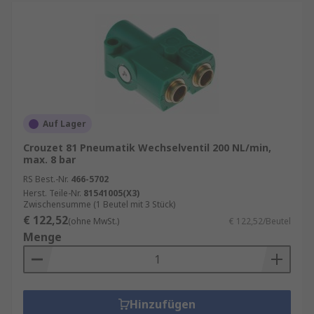
Auf Lager
Crouzet 81 Pneumatik Wechselventil 200 NL/min,
max. 8 bar
RS Best.-Nr.
466-5702
Herst. Teile-Nr.
81541005(X3)
Zwischensumme (1 Beutel mit 3 Stück)
€ 122,52
(ohne MwSt.)
€ 122,52/Beutel
Menge
Hinzufügen