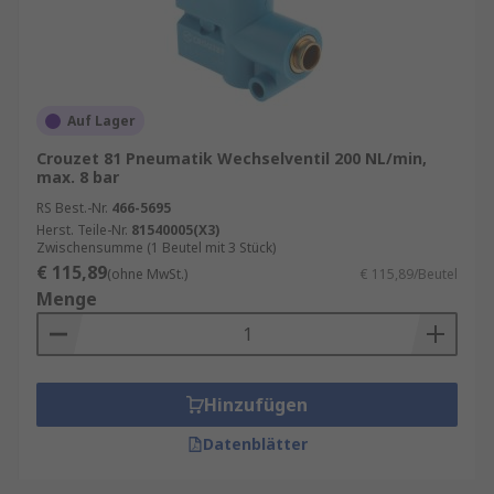
Auf Lager
Crouzet 81 Pneumatik Wechselventil 200 NL/min,
max. 8 bar
RS Best.-Nr.
466-5695
Herst. Teile-Nr.
81540005(X3)
Zwischensumme (1 Beutel mit 3 Stück)
€ 115,89
(ohne MwSt.)
€ 115,89/Beutel
Menge
Hinzufügen
Datenblätter