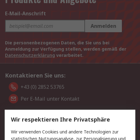
E-Mail-Anschrift
Anmelden
Die personenbezogenen Daten, die Sie uns bei
Anmeldung zur Verfügung stellen, werden gemäß der
Datenschutzerklärung
verarbeitet.
Kontaktieren Sie uns:
+43 (0) 2852 53765
Per E-Mail unter Kontakt
Sie finden uns auch auf:
Wir respektieren Ihre Privatsphäre
Wir verwenden Cookies und andere Technologien zur
Wir akzeptieren:
statistischen Nutzungsanalyse, zur Personalisierung und