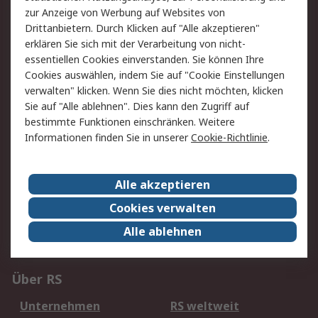
zur Anzeige von Werbung auf Websites von
Drittanbietern. Durch Klicken auf "Alle akzeptieren"
erklären Sie sich mit der Verarbeitung von nicht-
Service
essentiellen Cookies einverstanden. Sie können Ihre
Cookies auswählen, indem Sie auf "Cookie Einstellungen
Value Added Services
Lieferlösungen
verwalten" klicken. Wenn Sie dies nicht möchten, klicken
Rücksendung/Entsorgung
Kontakt
Sie auf "Alle ablehnen". Dies kann den Zugriff auf
bestimmte Funktionen einschränken. Weitere
Hilfe
Informationen finden Sie in unserer
Cookie-Richtlinie
.
Rechtliches
Alle akzeptieren
RS Verkaufs- und
Datenschutz
Lieferbedingungen
Cookies verwalten
Cookie-Richtlinie
Zahlungsbedingungen
Alle ablehnen
Impressum
Webseite Konditionen
Über RS
Unternehmen
RS weltweit