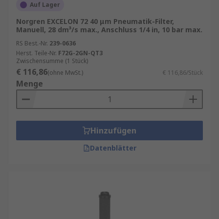
Auf Lager
Norgren EXCELON 72 40 μm Pneumatik-Filter,
Manuell, 28 dm³/s max., Anschluss 1/4 in, 10 bar max.
RS Best.-Nr.
239-0636
Herst. Teile-Nr.
F72G-2GN-QT3
Zwischensumme (1 Stück)
€ 116,86
(ohne MwSt.)
€ 116,86/Stück
Menge
Hinzufügen
Datenblätter