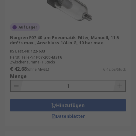
Auf Lager
Norgren F07 40 μm Pneumatik-Filter, Manuell, 11.5
dm³/s max., Anschluss 1/4 in G, 10 bar max.
RS Best.-Nr.
122-633
Herst. Teile-Nr.
F07-200-M3TG
Zwischensumme (1 Stück)
€ 42,68
(ohne MwSt.)
€ 42,68/Stück
Menge
Hinzufügen
Datenblätter