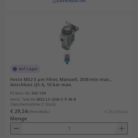
Datenblätter
Auf Lager
Festo MS2 5 μm Filter, Manuell, 250l/min max.,
Anschluss QS-6, 10 bar max.
RS Best.-Nr.
342-194
Herst. Teile-Nr.
MS2-LF-QS6-C-P-M-B
Zwischensumme (1 Stück)
€ 29,24
(ohne MwSt.)
€ 29,24/Stück
Menge