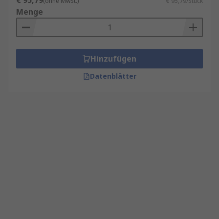
€ 95,79
(ohne MwSt.)
€ 95,79/Stück
Menge
Hinzufügen
Datenblätter