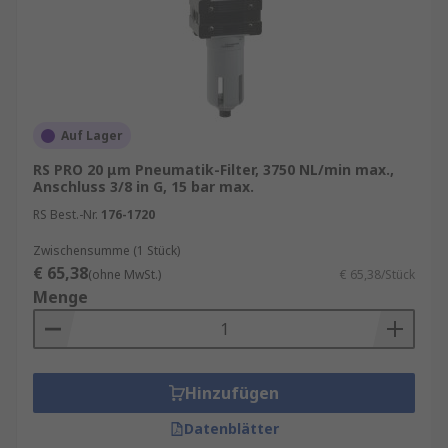
Luft.
Sekundärfilter
: Sekundärfilter können Partikel
bis zu einer Größe von 50 Nanometern
auffangen. Sie können Dämpfe, Gerüche,
Feuchtigkeit, Öle und andere sehr kleine Partikel
Auf Lager
aus dem Luftstrom entfernen.
RS PRO 20 μm Pneumatik-Filter, 3750 NL/min max.,
Arten von Pneumatik-Filtern
Anschluss 3/8 in G, 15 bar max.
RS Best.-Nr.
176-1720
Pneumatik-Wasserabscheider – hilft beim
Zwischensumme (1 Stück)
Entfernen von Wasser
€ 65,38
(ohne MwSt.)
€ 65,38/Stück
Pneumatik-Partikelfilter – fängt Schmutz
Menge
und Partikel auf
Partikel-Koagulationsfilter – zum Entfernen
von Wasser, Rost und Öl aus einer
Hinzufügen
Druckluftversorgung
Absorptionsfilter – entfernt Öl aus
Datenblätter