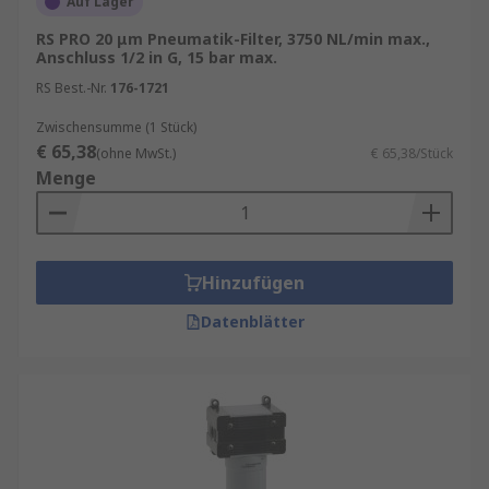
Auf Lager
sind die Wartungsanzeige und der automatische
RS PRO 20 μm Pneumatik-Filter, 3750 NL/min max.,
oder manuelle Ablass.
Anschluss 1/2 in G, 15 bar max.
Pneumatik-Filter kaufen
RS Best.-Nr.
176-1721
Zwischensumme (1 Stück)
RS bietet eine große Auswahl an
€ 65,38
(ohne MwSt.)
€ 65,38/Stück
Druckluftgeräten einschließlich
Menge
Filterkomponenten wie diese Filter, um
Verschmutzungen zu entfernen. Wir haben
Pneumatik-Filter in einer Vielzahl von
Konfigurationen auf Lager, einschließlich
Hinzufügen
verschiedener Filtergrößen, Anschlüsse und
Datenblätter
Abflussarten, einschließlich automatischer und
manueller Anschlüsse, um viele verschiedene
Filteranwendungen zu erfüllen.
Anwendungen von Pneumatik-Filtern
Pneumatik-Filter werden in einer Vielzahl von