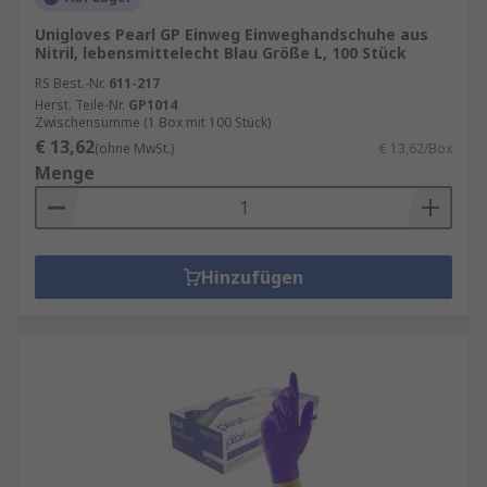
schädlicher Substanzen, z. B. Stäuben,
Flüssigkeiten und Dämpfen. Atemschutz
Unigloves Pearl GP Einweg Einweghandschuhe aus
Nitril, lebensmittelecht Blau Größe L, 100 Stück
umfasst Einweg-Atemschutzmasken und
Atemschutzmasken (FFP1, FFP2, FFP3).
RS Best.-Nr.
611-217
Herst. Teile-Nr.
GP1014
Kopfschutzausrüstung - Es ist wichtig, dass
Zwischensumme (1 Box mit 100 Stück)
Ihr Kopf in allen Umgebungen angemessen
€ 13,62
(ohne MwSt.)
€ 13,62/Box
geschützt ist. Zur Kopfschutzausrüstung
Menge
gehören Produkte wie Anstoßkappen,
Schutzhelme, Schutzhelme und diverses
Zubehör wie Schweißbänder, Kinnriemen
und Augenschutz.
Hinzufügen