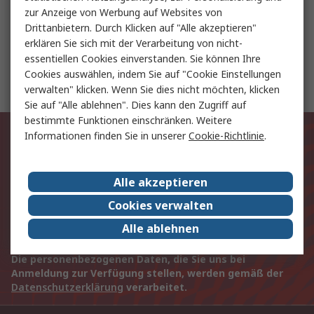
zur Anzeige von Werbung auf Websites von
Luftaufbereitungszubehör
Drittanbietern. Durch Klicken auf "Alle akzeptieren"
erklären Sie sich mit der Verarbeitung von nicht-
essentiellen Cookies einverstanden. Sie können Ihre
Walkie Talkie Motorola
Cookies auswählen, indem Sie auf "Cookie Einstellungen
verwalten" klicken. Wenn Sie dies nicht möchten, klicken
Sie auf "Alle ablehnen". Dies kann den Zugriff auf
bestimmte Funktionen einschränken. Weitere
Exklusiv für Sie unsere neuesten
Informationen finden Sie in unserer
Cookie-Richtlinie
.
Produkte und Angebote
Alle akzeptieren
E-Mail-Anschrift
Cookies verwalten
Anmelden
Alle ablehnen
Die personenbezogenen Daten, die Sie uns bei
Anmeldung zur Verfügung stellen, werden gemäß der
Datenschutzerklärung
verarbeitet.