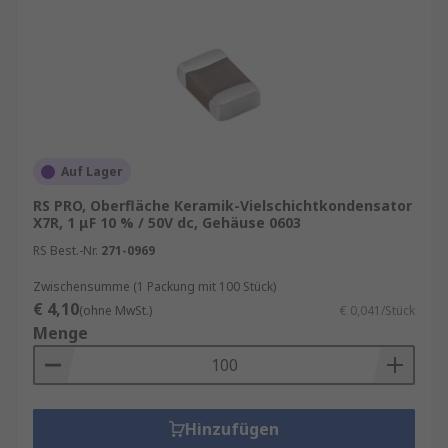
Wurth Elektronik
– Hochwertige
Vielschichtkondensatoren für
professionelle Anwendungen
Auf Lager
RS PRO, Oberfläche Keramik-Vielschichtkondensator
X7R, 1 μF 10 % / 50V dc, Gehäuse 0603
RS Best.-Nr.
271-0969
Zwischensumme (1 Packung mit 100 Stück)
€ 4,10
(ohne MwSt.)
€ 0,041/Stück
Menge
Hinzufügen