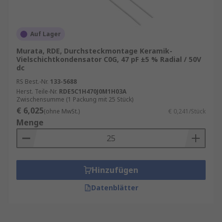
Auf Lager
Murata, RDE, Durchsteckmontage Keramik-
Vielschichtkondensator C0G, 47 pF ±5 % Radial / 50V
dc
RS Best.-Nr.
133-5688
Herst. Teile-Nr.
RDE5C1H470J0M1H03A
Zwischensumme (1 Packung mit 25 Stück)
€ 6,025
(ohne MwSt.)
€ 0,241/Stück
Menge
Hinzufügen
Datenblätter