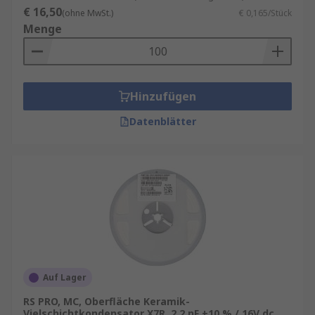
€ 16,50
(ohne MwSt.)
€ 0,165/Stück
Menge
Hinzufügen
Datenblätter
Auf Lager
RS PRO, MC, Oberfläche Keramik-
Vielschichtkondensator X7R, 2.2 nF ±10 % / 16V dc,