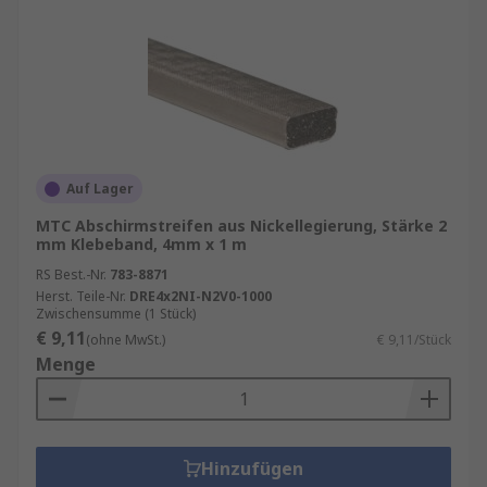
Auf Lager
MTC Abschirmstreifen aus Nickellegierung, Stärke 2
mm Klebeband, 4mm x 1 m
RS Best.-Nr.
783-8871
Herst. Teile-Nr.
DRE4x2NI-N2V0-1000
Zwischensumme (1 Stück)
€ 9,11
(ohne MwSt.)
€ 9,11/Stück
Menge
Hinzufügen