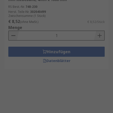
RS Best.-Nr.
748-230
Herst. Teile-Nr.
302040499
Zwischensumme (1 Stück)
€ 8,52
(ohne MwSt.)
€ 8,52/Stück
Menge
Hinzufügen
Datenblätter