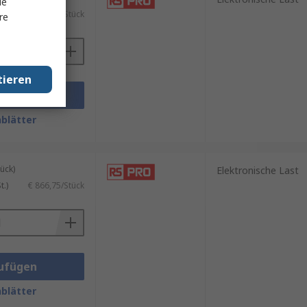
le
.)
€ 647,73/Stück
re
tieren
ufügen
blätter
ück)
Elektronische Last
.)
€ 866,75/Stück
ufügen
blätter