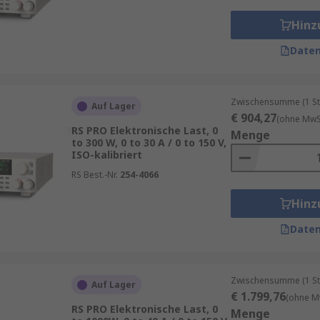
Hinz
Daten
Zwischensumme (1 St
Auf Lager
€ 904,27
(ohne MwSt
RS PRO Elektronische Last, 0
Menge
to 300 W, 0 to 30 A / 0 to 150 V,
ISO-kalibriert
RS Best.-Nr.
254-4066
Hinz
Daten
Zwischensumme (1 St
Auf Lager
€ 1.799,76
(ohne M
RS PRO Elektronische Last, 0
Menge