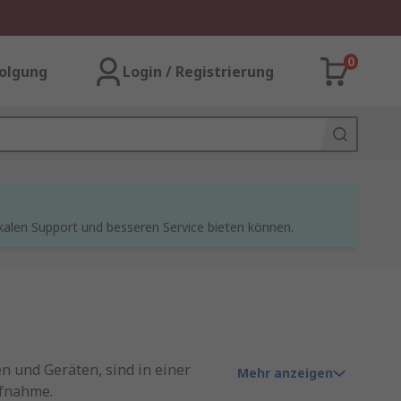
0
olgung
Login / Registrierung
kalen Support und besseren Service bieten können.
n und Geräten, sind in einer
Mehr anzeigen
ufnahme.