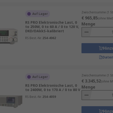
Zwischensumme (1 St
Auf Lager
€ 965,85
(ohne MwSt
RS PRO Elektronische Last, 0
Menge
to 250W, 0 to 60 A / 0 to 120 V,
DKD/DAkkS-kalibriert
RS Best.-Nr.
254-4062
Hinz
Daten
Zwischensumme (1 St
Auf Lager
€ 3.345,52
(ohne M
RS PRO Elektronische Last, 0
Menge
to 2400W, 0 to 170 A / 0 to 80 V
RS Best.-Nr.
254-4059
Hinz