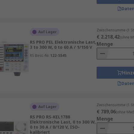
Daten
Zwischensumme (1 St
Auf Lager
€ 2.218,42
(ohne M
RS PRO PEL Elektronische Last,
Menge
3 to 300 W, 0 to 60 A / 1/150 V
RS Best.-Nr.
122-5545
Hinz
Daten
Zwischensumme (1 St
Auf Lager
€ 789,06
(ohne MwSt
RS PRO RS-KEL1788
Menge
Elektronische Last, 0 to 300 W,
0 to 30 A / 0/120 V, ISO-
kalibriert