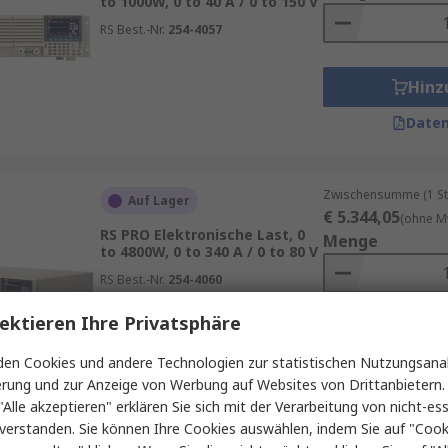
to 1000W, 0 to 40 A / 0 to 150 V
RS Best.-Nr.
254-4057
Hinz
Daten
Zwischensumme (1 St
Auf Lager
€ 5.344,05
(ohne M
RS PRO Elektronische Last, 0
Menge
to 4800W, 0 to 340 A / 0 to 80 V
RS Best.-Nr.
254-4060
ektieren Ihre Privatsphäre
Hinz
en Cookies und andere Technologien zur statistischen Nutzungsanal
Daten
erung und zur Anzeige von Werbung auf Websites von Drittanbietern.
"Alle akzeptieren" erklären Sie sich mit der Verarbeitung von nicht-ess
verstanden. Sie können Ihre Cookies auswählen, indem Sie auf "Cook
Zwischensumme (1 St