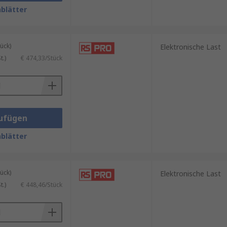
 z. B.
blätter
ück)
Elektronische Last
.)
€ 474,33/Stück
r. Außerdem beinhaltet unser
oder
ISOCAL
.
ufügen
blätter
ück)
Elektronische Last
.)
€ 448,46/Stück