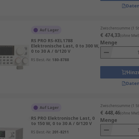
Last bestimmt. Wir führen diverse Lastarten, unter anderem
Daten
Zwischensumme (1 St
Auf Lager
€ 474,33
(ohne MwSt
RS PRO RS-KEL1788
Menge
Elektronische Last, 0 to 300 W,
0 to 30 A / 0/120 V
RS Best.-Nr.
180-8788
ungsgrade wie 94,5 % und sowohl darunter als auch darübe
brierte electronic Loads nach den Standards
DKD/DAkkS CAL
Hinz
Daten
Zwischensumme (1 St
Auf Lager
€ 448,46
(ohne MwSt
RS PRO Elektronische Last, 0
Menge
to 150 W, 0 to 30 A / 0/120 V
RS Best.-Nr.
201-8211