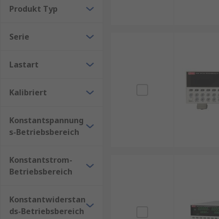
nach Anwendungstyp wird die Art der erforderlichen 
Produkt Typ
Programmable
Serie
Elektronische Ladung Regeneration
DC Electronic Load
Lastart
Electronic Load Wirkungsgrad
Kalibriert
Wir führen elektronische Lasten verschiedener Wirk
Sortiment Rack-Einheiten wie 2U, 3 HE, etc. und kali
Konstantspannung
s-Betriebsbereich
Konstantstrom-
Betriebsbereich
Konstantwiderstan
ds-Betriebsbereich