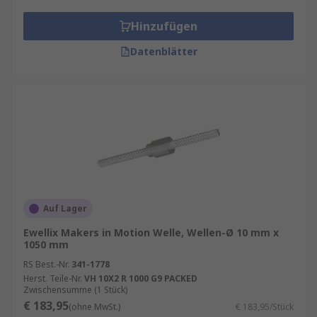
Abhängig von der Anwendung müssen
Kugelgewindetriebe auf die erforderlichen
Hinzufügen
Bewegungsprofile abgestimmt werden.
Datenblätter
Präzisionsanforderungen
: Die geforderte
Positioniergenauigkeit beeinflusst die
Auswahl der Toleranzen und der
Fertigungsqualität.
Umgebungsbedingungen
: Staub,
Feuchtigkeit und Temperaturen können die
Leistung beeinflussen, daher sind
geeignete Schutzmaßnahmen und
Materialien notwendig.
Auf Lager
Ewellix Makers in Motion Welle, Wellen-Ø 10 mm x
1050 mm
RS Best.-Nr.
341-1778
Herst. Teile-Nr.
VH 10X2 R 1000 G9 PACKED
Zwischensumme (1 Stück)
€ 183,95
(ohne MwSt.)
€ 183,95/Stück