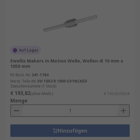
Anwendungsbereiche
Kugelgewindetriebe finden in zahlreichen
Branchen Anwendung:
Werkzeugmaschinen
: In CNC-Maschinen
Auf Lager
und anderen Präzisionswerkzeugen sorgen
sie für genaue und wiederholbare
Ewellix Makers in Motion Welle, Wellen-Ø 10 mm x
1050 mm
Bewegungen.
RS Best.-Nr.
341-1784
Automobilindustrie
: In der
Herst. Teile-Nr.
VH 10X3 R 1000 G9 PACKED
Automobilproduktion und bei der
Zwischensumme (1 Stück)
Herstellung von Fahrzeugkomponenten
€ 193,82
(ohne MwSt.)
€ 193,82/Stück
ermöglichen sie präzise Bewegungen und
Menge
Positionierungen.
Medizintechnik
: Bei medizinischen
Geräten und Instrumenten bieten sie die
Hinzufügen
nötige Präzision und Zuverlässigkeit.