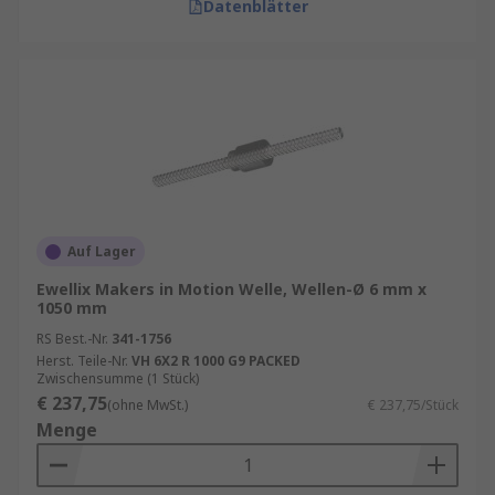
Datenblätter
Robotik
: In der Robotik spielen sie eine
Schlüsselrolle bei der genauen Steuerung
von Bewegungen und Positionen.
Luft- und Raumfahrt
: Hier werden sie
aufgrund ihrer Zuverlässigkeit und
Präzision in verschiedenen Systemen und
Komponenten eingesetzt.
Auswahlkriterien
Auf Lager
Bei der Auswahl eines geeigneten
Ewellix Makers in Motion Welle, Wellen-Ø 6 mm x
Kugelgewindetriebs sind mehrere Faktoren zu
1050 mm
berücksichtigen:
RS Best.-Nr.
341-1756
Herst. Teile-Nr.
VH 6X2 R 1000 G9 PACKED
Zwischensumme (1 Stück)
Lastanforderungen
: Die zu bewegenden
€ 237,75
(ohne MwSt.)
€ 237,75/Stück
Lasten bestimmen die Dimensionierung
Menge
und die Materialwahl des Gewindetriebs.
Geschwindigkeit und Beschleunigung
: