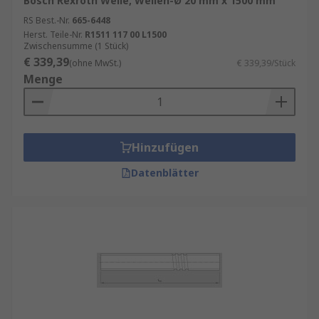
Bosch Rexroth Welle, Wellen-Ø 20 mm x 1500 mm
RS Best.-Nr.
665-6448
Herst. Teile-Nr.
R1511 117 00 L1500
Zwischensumme (1 Stück)
€ 339,39
(ohne MwSt.)
€ 339,39/Stück
Menge
Hinzufügen
Datenblätter