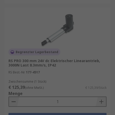
Linearantriebe kaufen
RS Online hat eine große Auswahl an
elektrische-Linearantriebe von führenden
Herstellern auf Lager, wie z.B. Bosch Rexroth,
Norgren, RS PRO oder Thomson Linear.
Wollen Sie mehr über
Schalter für
Begrenzter Lagerbestand
Linearantriebe
und
Linearantriebs-Controller
RS PRO 300 mm 24V dc Elektrischer Linearantrieb,
wissen?
3000N Last 8.3mm/s, IP42
RS Best.-Nr.
177-4517
Zwischensumme (1 Stück)
€ 125,39
(ohne MwSt.)
€ 125,39/Stück
Menge