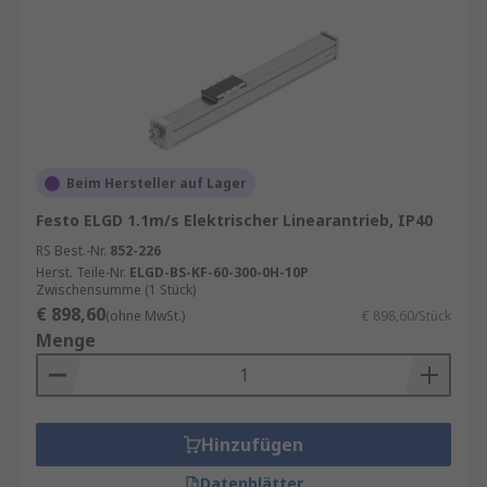
Linearantriebe kaufen
RS Online hat eine große Auswahl an
elektrische-Linearantriebe von führenden
Herstellern auf Lager, wie z.B. Bosch Rexroth,
Norgren, RS PRO oder Thomson Linear.
Beim Hersteller auf Lager
Wollen Sie mehr über
Schalter für
Festo ELGD 1.1m/s Elektrischer Linearantrieb, IP40
Linearantriebe
und
Linearantriebs-Controller
RS Best.-Nr.
852-226
wissen?
Herst. Teile-Nr.
ELGD-BS-KF-60-300-0H-10P
Zwischensumme (1 Stück)
€ 898,60
(ohne MwSt.)
€ 898,60/Stück
Menge
Hinzufügen
Datenblätter