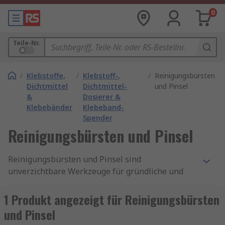
0
Teile-Nr.
/
Klebstoffe,
/
Klebstoff-,
/
Reinigungsbürsten
Dichtmittel
Dichtmittel-
und Pinsel
&
Dosierer &
Klebebänder
Klebeband-
Spender
Reinigungsbürsten und Pinsel
Reinigungsbürsten und Pinsel sind
unverzichtbare Werkzeuge für gründliche und
effiziente Reinigungsarbeiten in Haushalt,
Gewerbe und Industrie. Ganz gleich, ob Sie
1 Produkt angezeigt für Reinigungsbürsten
hartnäckigen Schmutz entfernen, empfindliche
und Pinsel
Oberflächen säubern oder präzise Detailarbeit