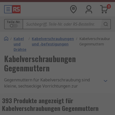
0
Teile-Nr.
/
Kabel
/
Kabelverschraubungen
/
Kabelverschraubung
und
und -befestigungen
Gegenmuttern
Drähte
Kabelverschraubungen
Gegenmuttern
Gegenmuttern für Kabelverschraubung sind
kleine, sechseckige Vorrichtungen zur
Befestigung aller Arten von Kabeltüllen und
Kabelverschraubungen (Vorrichtungen zur
393 Produkte angezeigt für
Befestigung und Sicherung des Endes eines
Kabelverschraubungen Gegenmuttern
elektrischen Kabels an anderen Geräten).