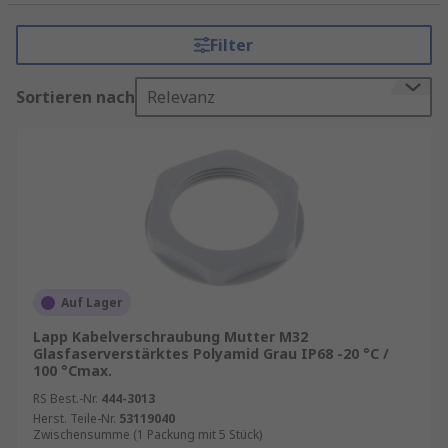
Anwendungen und Funktionen von
Filter
Gegenmuttern für Kabelverschraubung
Sortieren nach
Relevanz
Gegenmuttern für Kabelverschraubung werden
in einer Reihe von Branchen verwendet, die
Kabel und Drähte in elektrischen Mess- und
Automatisierungssystemen verwenden.
Gegenmuttern für Kabelverschraubung können
an allen Arten von Strom-, Steuer-, Mess-, Daten-
und Telekommunikationskabeln verwendet
werden.
Auf Lager
Typen von Gegenmuttern für
Lapp Kabelverschraubung Mutter M32
Kabelverschraubung
Glasfaserverstärktes Polyamid Grau IP68 -20 °C /
100 °Cmax.
RS Best.-Nr.
444-3013
Kabelverschraubungen bestehen aus drei Teilen
Herst. Teile-Nr.
53119040
(zwei Stopfbuchsenhälften und einer geteilten
Zwischensumme (1 Packung mit 5 Stück)