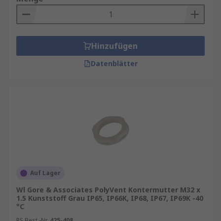
Hinzufügen
Datenblätter
Auf Lager
Wl Gore & Associates PolyVent Kontermutter M32 x
1.5 Kunststoff Grau IP65, IP66K, IP68, IP67, IP69K -40
°C
RS Best.-Nr.
425-408