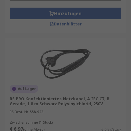
Kabels ausreichend ist. Netzwerkkabel sind
in verschiedenen Längen, kürzer als
2m
bis
Hinzufügen
länger als
5m
erhältlich
Mantelfarbe
: wie z. B.
Schwarz
,
Weiß
und
Datenblätter
Grau
, u.v.m
Außenmaterialien
wie z. B.
PVC
, Gummi,
PSE
Auf Lager
RS PRO Konfektioniertes Netzkabel, A IEC C7, B
Gerade, 1.8 m Schwarz Polyvinylchlorid, 250V
RS Best.-Nr.
558-923
Zwischensumme (1 Stück)
€ 6,97
(ohne MwSt.)
€ 6,97/Stück