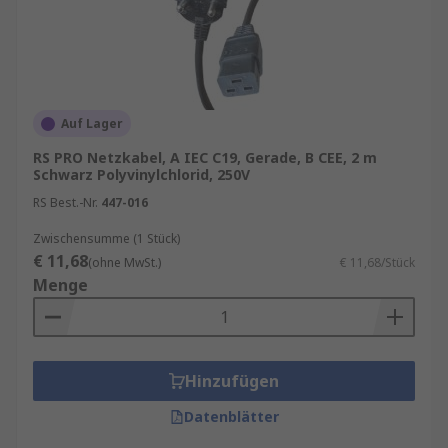
Auf Lager
RS PRO Netzkabel, A IEC C19, Gerade, B CEE, 2 m
Schwarz Polyvinylchlorid, 250V
RS Best.-Nr.
447-016
Zwischensumme (1 Stück)
€ 11,68
(ohne MwSt.)
€ 11,68/Stück
Menge
Hinzufügen
Datenblätter