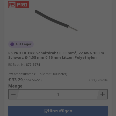
Große Auswahl an Querschnitten
Von
feinen Elektronikleitungen bis hin zu
leistungsstarken Stromleitungen –
Einzeladern sind in vielen Größen
erhältlich.
Farbcodierung möglich
Unterschiedliche
Farben erleichtern die Kennzeichnung und
Auf Lager
minimieren Fehler bei der Installation.
RS PRO UL3266 Schaltdraht 0.33 mm², 22 AWG 100 m
Schwarz Ø 1.58 mm 0.16 mm Litzen Polyethylen
Hohe Beständigkeit:
Je nach
RS Best.-Nr.
872-5274
Isolationsmaterial sind Einzeladerleitungen
resistent gegen Hitze, Chemikalien oder
Zwischensumme (1 Rolle mit 100 Meter)
mechanische Belastung.
€ 33,29
(ohne MwSt.)
€ 33,29/Rolle
Menge
Einsatzbereiche von Einzeladerleitungen
Einzeladerleitungen kommen in zahlreichen
Anwendungen zum Einsatz:
Hinzufügen