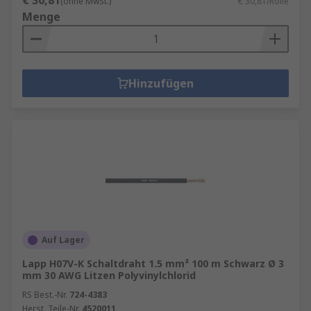
€ 30,81
(ohne MwSt.)
€ 30,81/Rolle
Menge
Hinzufügen
Auf Lager
Lapp H07V-K Schaltdraht 1.5 mm² 100 m Schwarz Ø 3
mm 30 AWG Litzen Polyvinylchlorid
RS Best.-Nr.
724-4383
Herst. Teile-Nr.
4520011