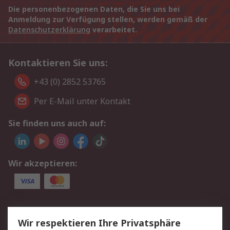
Die personenbezogenen Daten, die Sie uns bei
Anmeldung zur Verfügung stellen, werden gemäß der
Datenschutzerklärung
verarbeitet.
Kontaktieren Sie uns:
+43 (0) 2852 53765
Per E-Mail unter Kontakt
Sie finden uns auch auf:
Wir akzeptieren:
Service
Wir respektieren Ihre Privatsphäre