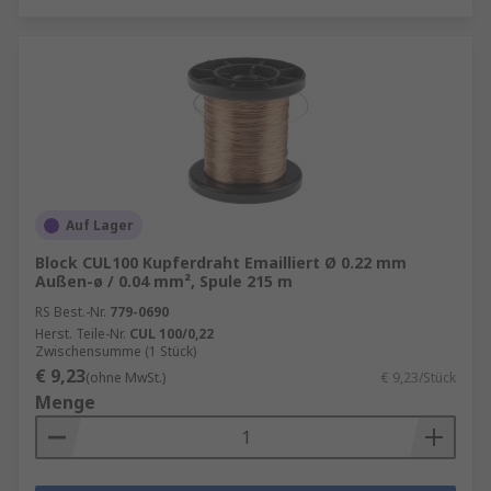
Schaltschrankbau und Steuerungstechnik
Automobil- und Fahrzeugtechnik
Maschinenbau und Industrieanlagen
Elektroinstallationen im Hausbau
Labor- und Messtechnik
Insbesondere in der industriellen Fertigung sind
Auf Lager
qualitativ hochwertige Einzeladerleitungen
entscheidend für die Betriebssicherheit.
Block CUL100 Kupferdraht Emailliert Ø 0.22 mm
Außen-ø / 0.04 mm², Spule 215 m
Einzeladerleitungen kaufen
RS Best.-Nr.
779-0690
Herst. Teile-Nr.
CUL 100/0,22
Zwischensumme (1 Stück)
Beim Kauf einer Einzeladerleitung sollten Sie
€ 9,23
(ohne MwSt.)
€ 9,23/Stück
einige wichtige Kriterien berücksichtigen, um die
Menge
passende Lösung zu finden:
Leiterquerschnitt
Der richtige Querschnitt