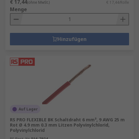
€ 17,44
(ohne MwSt.)
€ 17,44/Rolle
Menge
Hinzufügen
Auf Lager
RS PRO FLEXIBLE BK Schaltdraht 6 mm², 9 AWG 25 m
Rot Ø 4.9 mm 0.3 mm Litzen Polyvinylchlorid,
Polyvinylchlorid
RS Best.-Nr.
516-7934