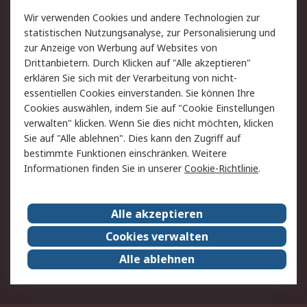
Value Added Services
Lieferlösungen
Wir verwenden Cookies und andere Technologien zur
Rücksendung/Entsorgung
Kontakt
statistischen Nutzungsanalyse, zur Personalisierung und
Hilfe
zur Anzeige von Werbung auf Websites von
Drittanbietern. Durch Klicken auf "Alle akzeptieren"
Rechtliches
erklären Sie sich mit der Verarbeitung von nicht-
essentiellen Cookies einverstanden. Sie können Ihre
RS Verkaufs- und
Datenschutz
Cookies auswählen, indem Sie auf "Cookie Einstellungen
Lieferbedingungen
verwalten" klicken. Wenn Sie dies nicht möchten, klicken
Cookie-Richtlinie
Zahlungsbedingungen
Sie auf "Alle ablehnen". Dies kann den Zugriff auf
Impressum
Webseite Konditionen
bestimmte Funktionen einschränken. Weitere
Informationen finden Sie in unserer
Cookie-Richtlinie
.
Über RS
Alle akzeptieren
Unternehmen
RS weltweit
Karriere bei RS
Nachhaltigkeit
Cookies verwalten
Qualität/Zertifikate
Presse-Center
Alle ablehnen
Event-Center