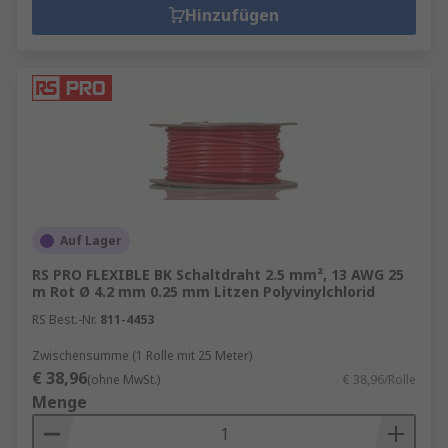
ist entscheidend für die Strombelastbarkeit.
Hinzufügen
Typische Größen reichen von 0,14 mm² bis
mehrere mm².
Temperaturbeständigkeit
Je nach Einsatz
müssen Leitungen hohen oder niedrigen
Temperaturen standhalten.
Isolationsmaterial
PVC ist die
Standardlösung, während Silikon oder
Teflon für extreme Bedingungen geeignet
sind.
Auf Lager
Normen und Zertifizierungen
Achten Sie
RS PRO FLEXIBLE BK Schaltdraht 2.5 mm², 13 AWG 25
auf relevante Standards wie VDE oder UL,
m Rot Ø 4.2 mm 0.25 mm Litzen Polyvinylchlorid
um maximale Sicherheit zu gewährleisten.
RS Best.-Nr.
811-4453
Flexibilität
Für bewegliche Anwendungen
Zwischensumme (1 Rolle mit 25 Meter)
empfiehlt sich eine feindrähtige, flexible
€ 38,96
(ohne MwSt.)
€ 38,96/Rolle
Leitung.
Menge