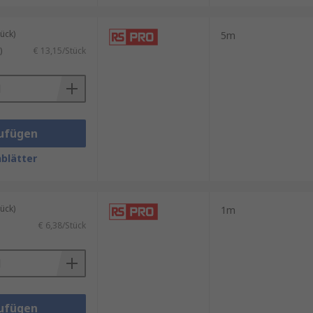
ück)
5m
)
€ 13,15/Stück
ufügen
blätter
ück)
1m
€ 6,38/Stück
ufügen