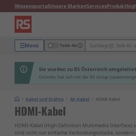
Wissensportal
Unsere Marken
Services
Produkthigh
Menü
Teile-Nr.
Sie wurden zu RS Österreich umgeleite
Distrelec hat sich mit der RS Group zusammenges
/
Kabel und Drähte
/
AV-Kabel
/
HDMI-Kabel
HDMI-Kabel
HDMI-Kabel (High Definition Multimedia Interface) s
sind nicht nur einfache Verbindungsstücke, sondern 