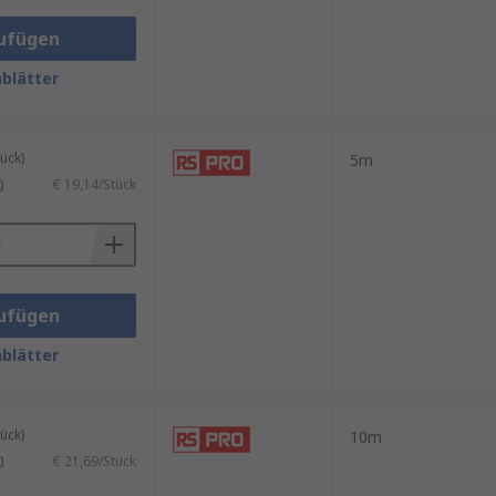
in weiterer Unterschied liegt in
12 oder sogar 16 Bit pro Kanal
ufügen
blätter
ück)
5m
)
€ 19,14/Stück
ufügen
blätter
ück)
10m
)
€ 21,69/Stück