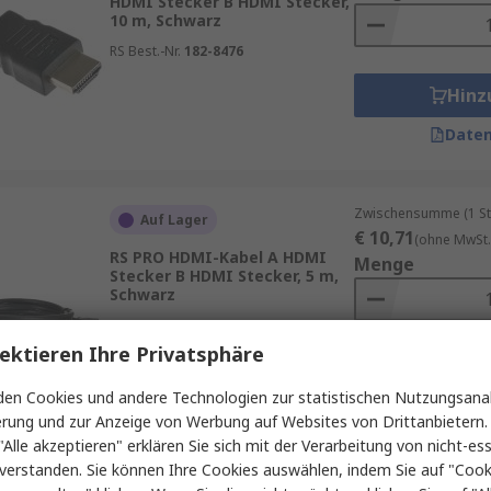
HDMI Stecker B HDMI Stecker,
10 m, Schwarz
RS Best.-Nr.
182-8476
Hinz
Daten
Zwischensumme (1 St
Auf Lager
€ 10,71
(ohne MwSt.
RS PRO HDMI-Kabel A HDMI
Menge
Stecker B HDMI Stecker, 5 m,
Schwarz
RS Best.-Nr.
264-6578
ektieren Ihre Privatsphäre
Hinz
en Cookies und andere Technologien zur statistischen Nutzungsanal
Daten
erung und zur Anzeige von Werbung auf Websites von Drittanbietern.
"Alle akzeptieren" erklären Sie sich mit der Verarbeitung von nicht-ess
verstanden. Sie können Ihre Cookies auswählen, indem Sie auf "Cook
Zwischensumme (1 St