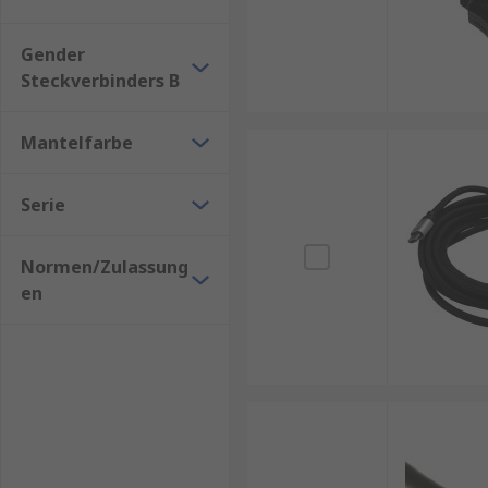
120 Hz ermöglicht. Mit
HDMI 2.1
können Sie Inhalte i
der Farbtiefe. HDMI 2.0 unterstützt eine Farbtiefe vo
Gender
ermöglicht. Dies ermöglicht eine größere Farbvielfalt
Steckverbinders B
Für Ihren Bedarf führen wir auch weitere
AV-Kabel
.
Mantelfarbe
Serie
Normen/Zulassung
en