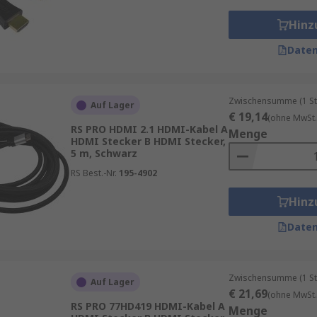
n höherer Qualität und flüssigeren Bewegungen genießen. E
n 8 Bit pro Kanal, während HDMI 2.1 eine Farbtiefe von 10, 
Hinz
 und ein verbessertes visuelles Erlebnis.
Daten
Zwischensumme (1 St
Auf Lager
€ 19,14
(ohne MwSt.
RS PRO HDMI 2.1 HDMI-Kabel A
Menge
HDMI Stecker B HDMI Stecker,
5 m, Schwarz
RS Best.-Nr.
195-4902
Hinz
Daten
Zwischensumme (1 St
Auf Lager
€ 21,69
(ohne MwSt.
RS PRO 77HD419 HDMI-Kabel A
Menge