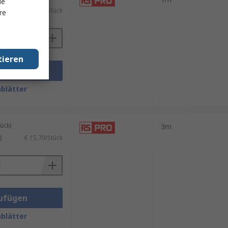
le
)
€ 12,81/Stück
re
tieren
ufügen
blätter
ück)
3m
)
€ 15,70/Stück
ufügen
blätter