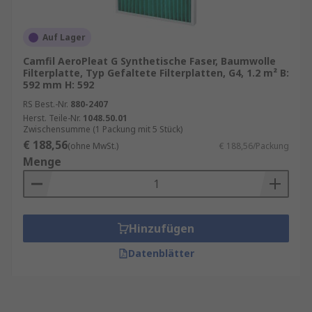
Auf Lager
Camfil AeroPleat G Synthetische Faser, Baumwolle
Filterplatte, Typ Gefaltete Filterplatten, G4, 1.2 m² B:
592 mm H: 592
RS Best.-Nr.
880-2407
Herst. Teile-Nr.
1048.50.01
Zwischensumme (1 Packung mit 5 Stück)
€ 188,56
(ohne MwSt.)
€ 188,56/Packung
Menge
Hinzufügen
Datenblätter