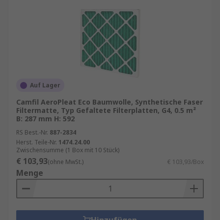
leistungsfähigeren Filter.
Luftqualität
: In Gebieten mit hoher
Luftverschmutzung oder für Menschen mit
Allergien sind HEPA-Filter oder
Aktivkohlefilter empfehlenswert.
Wartungsaufwand
: Einige Filtertypen
Auf Lager
erfordern regelmäßige Reinigung oder
Austausch. Überlegen Sie, wie viel Zeit und
Camfil AeroPleat Eco Baumwolle, Synthetische Faser
Filtermatte, Typ Gefaltete Filterplatten, G4, 0.5 m²
Aufwand Sie in die Wartung investieren
B: 287 mm H: 592
möchten.
RS Best.-Nr.
887-2834
Wartung und Austausch von Filtern
Herst. Teile-Nr.
1474.24.00
Zwischensumme (1 Box mit 10 Stück)
€ 103,93
(ohne MwSt.)
€ 103,93/Box
Die regelmäßige Wartung und der Austausch von
Menge
Filtern sind entscheidend für die
Leistungsfähigkeit Ihres Klimageräts. Ein
verstopfter oder verschmutzter Filter kann die
Effizienz des Geräts erheblich beeinträchtigen