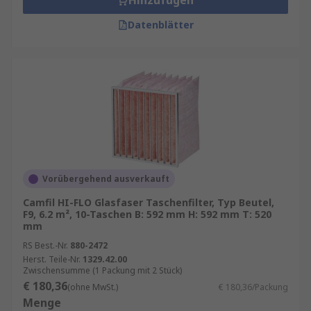
Hinzufügen
und zu höheren Energiekosten führen. Hier sind
Datenblätter
einige Tipps zur Wartung:
Regelmäßige Reinigung
: Mechanische und
elektrostatische Filter sollten regelmäßig
gereinigt werden, um ihre Wirksamkeit zu
erhalten.
Filterwechsel
: HEPA- und Aktivkohlefilter
müssen je nach Nutzung und Luftqualität
alle 6 bis 12 Monate ausgetauscht werden.
Vorübergehend ausverkauft
Gerätewartung
: Lassen Sie Ihr Klimagerät
Camfil HI-FLO Glasfaser Taschenfilter, Typ Beutel,
regelmäßig von einem Fachmann warten,
F9, 6.2 m², 10-Taschen B: 592 mm H: 592 mm T: 520
um sicherzustellen, dass alle Komponenten,
mm
einschließlich der Filter, optimal
RS Best.-Nr.
880-2472
funktionieren.
Herst. Teile-Nr.
1329.42.00
Zwischensumme (1 Packung mit 2 Stück)
€ 180,36
(ohne MwSt.)
€ 180,36/Packung
Menge