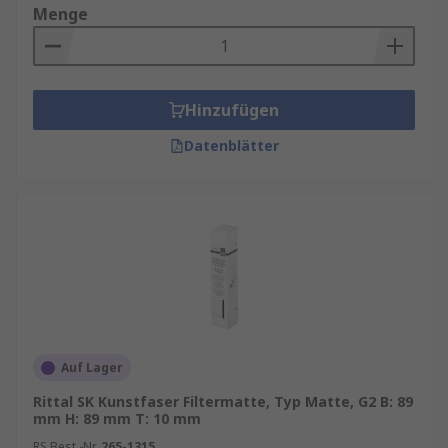
Menge
Hinzufügen
Datenblätter
Auf Lager
Rittal SK Kunstfaser Filtermatte, Typ Matte, G2 B: 89
mm H: 89 mm T: 10 mm
RS Best.-Nr.
265-1315