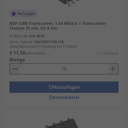
Automobilanwendungen eingesetzt. Diese Geräte
sind auch typisch für die Medizingeräte-Branche,
Auf Lager
für Fabrikautomatisierungsmechanismen und
zur Unterstützung von halbleiterbasierten
NXP CAN-Transceiver, 1.04 Mbit/s 1 Transceiver
Stumm 75 mA, SO 8-Pin
Maschinen in einer Vielzahl von Branchen.
RS Best.-Nr.
219-4670
Vergleich integrierte und eigenständige
Herst. Teile-Nr.
TJA1050T/CM,118
Zwischensumme (1 Packung mit 10 Stück)
CAN-Schnittstellen
€ 11,56
(ohne MwSt.)
€ 1,156/Stück
Menge
Es gibt zwei Arten von CAN-Schnittstellen:
Integriert, das heißt, es sind mehrere
Steuereinheiten auf dem CAN-Bus
Hinzufügen
(Netzwerksystem) vorhanden. Die
Datenblätter
integrierte Steuereinheit benötigt weniger
Speicherplatz und ermöglicht eine
schnellere und zuverlässigere
Kommunikation mit dem Mikrocontroller.