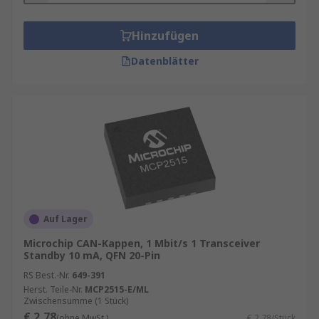
Hinzufügen
Datenblätter
Auf Lager
Microchip CAN-Kappen, 1 Mbit/s 1 Transceiver
Standby 10 mA, QFN 20-Pin
RS Best.-Nr.
649-391
Herst. Teile-Nr.
MCP2515-E/ML
Zwischensumme (1 Stück)
€ 2,78
(ohne MwSt.)
€ 2,78/Stück