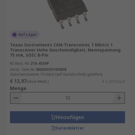
Eigenständig, das heißt, es gibt eine
einzelne Steuereinheit auf dem CAN-Bus
(Netzwerksystem). Ein unabhängiger CAN-
Bus Controller fungiert als
Speicherbaustein, der die Flexibilität der
Auf Lager
Datenübertragung ermöglicht.
Texas Instruments CAN-Transceiver, 1 Mbit/s 1
Transceiver Hohe Geschwindigkeit, Nennspannung
75 mA, SOIC 8-Pin
RS Best.-Nr.
218-4559P
Herst. Teile-Nr.
SN65HVD1050DR
Zwischensumme 10 Stück (auf Gurtabschnitt geliefert)
€ 12,97
(ohne MwSt.)
€ 1,297/Stück
Menge
Hinzufügen
Datenblätter