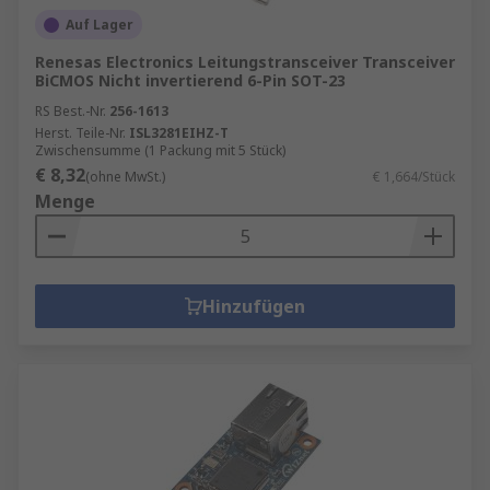
Auf Lager
Renesas Electronics Leitungstransceiver Transceiver
BiCMOS Nicht invertierend 6-Pin SOT-23
RS Best.-Nr.
256-1613
Herst. Teile-Nr.
ISL3281EIHZ-T
Zwischensumme (1 Packung mit 5 Stück)
€ 8,32
(ohne MwSt.)
€ 1,664/Stück
Menge
Hinzufügen