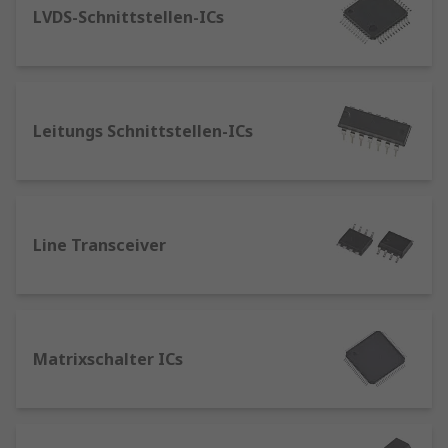
an den Ethernet-Controller übertragen, der
LVDS-Schnittstellen-ICs
sie dekodiert, so dass die Daten vom
Computer verarbeitet werden können.
Ethernet-Transceiver: Ethernet-Transceiver
gehören zur oben genannten Kategorie.
Leitungs Schnittstellen-ICs
Ethernet-Transceiver verbinden Geräte
innerhalb eines Netzwerks und bestehen, wie
der Name schon sagt, aus einem Sender und
einem Empfänger. Diese Bauelemente werden
auch als "MAU" (Media Access Unit) bezeichnet.
Line Transceiver
Welche Arten von Transceivern gibt es?
Transceiver sind aufgrund der praktischen
Matrixschalter ICs
Integration von Empfänger und Sender in einem
einzigen Bauelement weit verbreitet in der
Elektronikkommunikationsbranche. Neben
Ethernet-Transceivern finden Sie bei uns auch