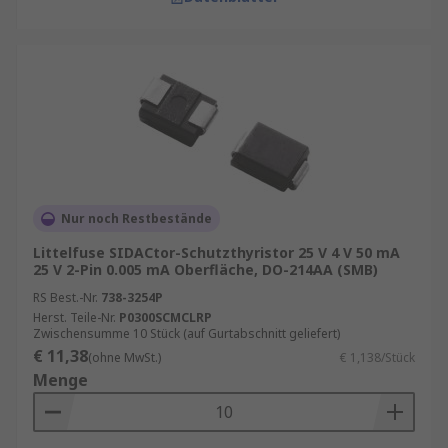
der minimale Strom, der erforderlich ist, um
die Diode im leitenden Zustand zu halten.
SIDAC-Dioden haben einen niedrigen
Haltestrom, was dazu beiträgt,
Leistungsverluste zu minimieren und die
Effizienz zu verbessern.
Automatisches Auslösen
: Im Gegensatz zu
einigen anderen Thyristor-Bauelementen
benötigen SIDAC-Dioden kein externes
Nur noch Restbestände
Triggersignal, um einzuschalten. Sie
Littelfuse SIDACtor-Schutzthyristor 25 V 4 V 50 mA
schalten automatisch ein, sobald die
25 V 2-Pin 0.005 mA Oberfläche, DO-214AA (SMB)
Durchbruchspannung erreicht ist.
RS Best.-Nr.
738-3254P
Herst. Teile-Nr.
P0300SCMCLRP
Zwischensumme 10 Stück (auf Gurtabschnitt geliefert)
€ 11,38
(ohne MwSt.)
€ 1,138/Stück
Menge