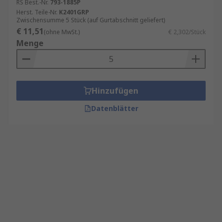
RS Best.-Nr.
793-1885P
Herst. Teile-Nr.
K2401GRP
Zwischensumme 5 Stück (auf Gurtabschnitt geliefert)
€ 11,51
(ohne MwSt.)
€ 2,302/Stück
Menge
Hinzufügen
Datenblätter