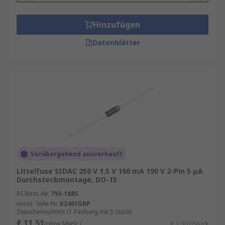
Hinzufügen
Datenblätter
Vorübergehend ausverkauft
Littelfuse SIDAC 250 V 1.5 V 160 mA 190 V 2-Pin 5 μA
Durchsteckmontage, DO-15
RS Best.-Nr.
793-1885
Herst. Teile-Nr.
K2401GRP
Zwischensumme (1 Packung mit 5 Stück)
€ 11,51
(ohne MwSt.)
€ 2,302/Stück