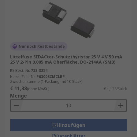
einer attraktiven Wahl für verschiedene
Anwendungen machen:
Bidirektionale Leitfähigkeit
: SIDAC-
Dioden können in beiden Richtungen Strom
leiten, was sie besonders vielseitig macht.
Diese Eigenschaft ermöglicht eine effiziente
Nur noch Restbestände
Steuerung von Wechselstrom in beiden
Littelfuse SIDACtor-Schutzthyristor 25 V 4 V 50 mA
Halbwellen.
25 V 2-Pin 0.005 mA Oberfläche, DO-214AA (SMB)
RS Best.-Nr.
Schnelle Schaltgeschwindigkeit
738-3254
: SIDAC-
Herst. Teile-Nr.
P0300SCMCLRP
Dioden haben eine schnelle
Zwischensumme (1 Packung mit 10 Stück)
Schaltgeschwindigkeit, was bedeutet, dass
€ 11,38
(ohne MwSt.)
€ 1,138/Stück
sie schnell auf Änderungen der angelegten
Menge
Spannung reagieren können. Dies ist
besonders wichtig in Anwendungen, bei
denen eine schnelle Steuerung erforderlich
ist
Hinzufügen
Niedriger Haltestrom
: Der Haltestrom ist
Datenblätter