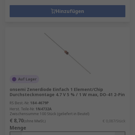
Hinzufügen
Auf Lager
onsemi Zenerdiode Einfach 1 Element/Chip
Durchsteckmontage 4.7 V 5 % / 1 W max, DO-41 2-Pin
RS Best.-Nr.
184-4679P
Herst. Teile-Nr.
1N4732A
Zwischensumme 100 Stück (geliefert in Beutel)
€ 8,70
(ohne MwSt.)
€ 0,087/Stück
Menge