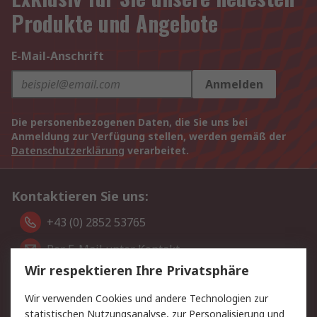
Produkte und Angebote
E-Mail-Anschrift
Anmelden
Die personenbezogenen Daten, die Sie uns bei
Anmeldung zur Verfügung stellen, werden gemäß der
Datenschutzerklärung
verarbeitet.
Kontaktieren Sie uns:
+43 (0) 2852 53765
Per E-Mail unter Kontakt
Wir respektieren Ihre Privatsphäre
Sie finden uns auch auf:
Wir verwenden Cookies und andere Technologien zur
statistischen Nutzungsanalyse, zur Personalisierung und