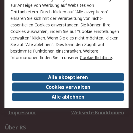
zur Anzeige von Werbung auf Websites von
Wir akzeptieren:
Drittanbietern. Durch Klicken auf "Alle akzeptieren"
erklären Sie sich mit der Verarbeitung von nicht-
essentiellen Cookies einverstanden. Sie können Ihre
Cookies auswählen, indem Sie auf "Cookie Einstellungen
Service
verwalten" klicken. Wenn Sie dies nicht möchten, klicken
Sie auf "Alle ablehnen". Dies kann den Zugriff auf
Value Added Services
Lieferlösungen
bestimmte Funktionen einschränken. Weitere
Rücksendung/Entsorgung
Kontakt
Informationen finden Sie in unserer
Cookie-Richtlinie
.
Hilfe
Alle akzeptieren
Rechtliches
Cookies verwalten
RS Verkaufs- und
Datenschutz
Lieferbedingungen
Alle ablehnen
Cookie-Richtlinie
Zahlungsbedingungen
Impressum
Webseite Konditionen
Über RS