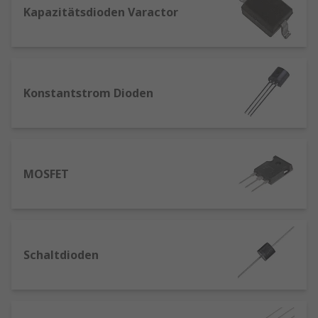
Brückengleichrichter: haben ihren Namen
Kapazitätsdioden Varactor
von der speziellen Anordnung von Dioden.
MOSFET-Transistoren: sind Metalloxid-
Halbleiter-Feldeffekttransistoren und
werden häufig für das Schalten und das
Konstantstrom Dioden
Verstärken von Signalen verwendet.
TRIACs: sind bidirektionale Schalter, die
einen Stromfluss in beide Richtungen
zulassen.
MOSFET
JFET-Transistoren: sind Sperrschicht-
Feldeffekttransistoren, deren Widerstand
durch eine Spannung gesteuert werden
kann.
Gleichrichter- und Schottky-Dioden: können
Schaltdioden
sehr schnell schalten, bei niedrigen
Spannungsabfällen.
DIACs: sind Zweirichtungs-Dioden und