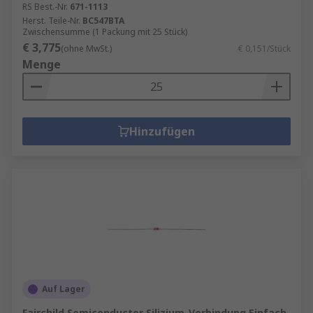
RS Best.-Nr.
671-1113
Herst. Teile-Nr.
BC547BTA
Zwischensumme (1 Packung mit 25 Stück)
€ 3,775
(ohne MwSt.)
€ 0,151/Stück
Menge
Hinzufügen
Auf Lager
Fairchild Semiconductor Silizium-Verbindung Einfach