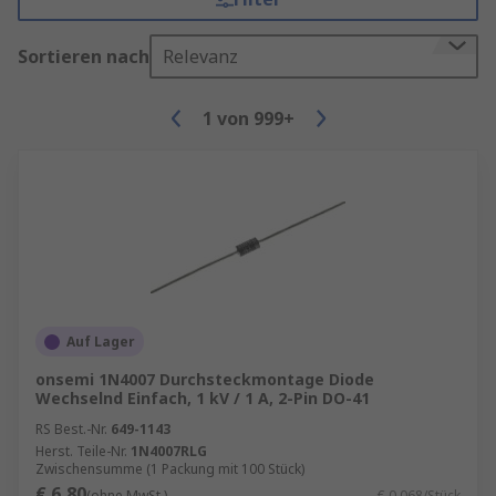
Sortieren nach
Relevanz
1
von
999+
Auf Lager
onsemi 1N4007 Durchsteckmontage Diode
Wechselnd Einfach, 1 kV / 1 A, 2-Pin DO-41
RS Best.-Nr.
649-1143
Herst. Teile-Nr.
1N4007RLG
Zwischensumme (1 Packung mit 100 Stück)
€ 6,80
(ohne MwSt.)
€ 0,068/Stück