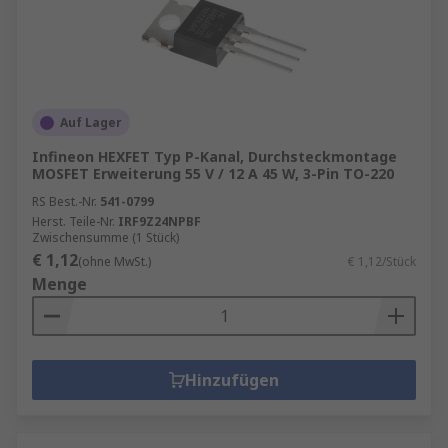
Auf Lager
Infineon HEXFET Typ P-Kanal, Durchsteckmontage
MOSFET Erweiterung 55 V / 12 A 45 W, 3-Pin TO-220
RS Best.-Nr.
541-0799
Herst. Teile-Nr.
IRF9Z24NPBF
Zwischensumme (1 Stück)
€ 1,12
(ohne MwSt.)
€ 1,12/Stück
Menge
Hinzufügen