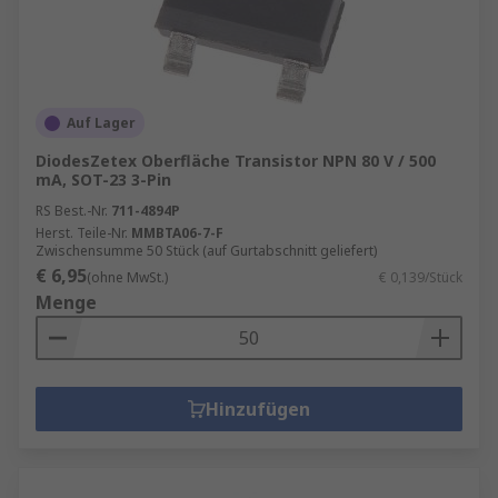
Auf Lager
DiodesZetex Oberfläche Transistor NPN 80 V / 500
mA, SOT-23 3-Pin
RS Best.-Nr.
711-4894P
Herst. Teile-Nr.
MMBTA06-7-F
Zwischensumme 50 Stück (auf Gurtabschnitt geliefert)
€ 6,95
(ohne MwSt.)
€ 0,139/Stück
Menge
Hinzufügen