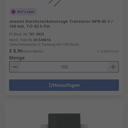
Auf Lager
onsemi Durchsteckmontage Transistor NPN 65 V /
100 mA, TO-92 3-Pin
RS Best.-Nr.
761-9825
Herst. Teile-Nr.
BC546BTA
Zwischensumme (1 Packung mit 100 Stück)
€ 8,90
(ohne MwSt.)
€ 0,089/Stück
Menge
Hinzufügen