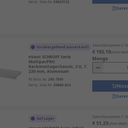
Herst. Teile-Nr.
24563132
Daten
Zwischensumme (1 St
Vorübergehend ausverkauft
€ 102,10
(ohne MwSt
nVent SCHROFF Serie
Menge
MultipacPRO
Rackmontagechassis, 2 U, T.
220 mm, Aluminium
RS Best.-Nr.
245-7841
Herst. Teile-Nr.
20860-624
Hinz
Daten
Zwischensumme (1 St
Auf Lager
€ 51,23
(ohne MwSt.