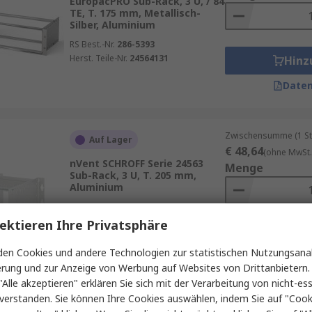
EuropacPRO Sub-Rack, 3 U, / 84
TE, T. 175 mm, Metallisch-
Silber, Aluminium
RS Best.-Nr.
286-5393
Herst. Teile-Nr.
24564131
Hinz
Daten
Zwischensumme (1 St
Auf Lager
€ 48,64
(ohne MwSt.
nVent SCHROFF Serie 24563
Menge
Sub-Rack, 3 U, T. 205 mm,
Aluminium
RS Best.-Nr.
287-9797
Herst. Teile-Nr.
24563107
ektieren Ihre Privatsphäre
Hinz
en Cookies und andere Technologien zur statistischen Nutzungsanal
Daten
erung und zur Anzeige von Werbung auf Websites von Drittanbietern.
"Alle akzeptieren" erklären Sie sich mit der Verarbeitung von nicht-ess
verstanden. Sie können Ihre Cookies auswählen, indem Sie auf "Cook
Zwischensumme (1 St