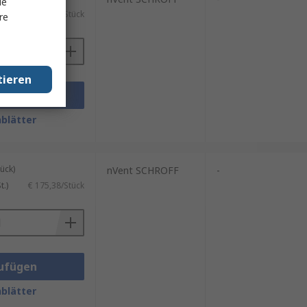
le
)
€ 39,45/Stück
re
tieren
ufügen
blätter
ück)
nVent SCHROFF
-
.)
€ 175,38/Stück
ufügen
blätter