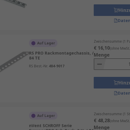
Hinz
Daten
Zwischensumme (1 Pac
Auf Lager
€ 16,10
(ohne MwSt.
RS PRO Rackmontagechassis, /
Menge
84 TE
RS Best.-Nr.
484-9017
Hinz
Daten
Zwischensumme (1 St
Auf Lager
€ 48,28
(ohne MwSt.
nVent SCHROFF Serie
Menge