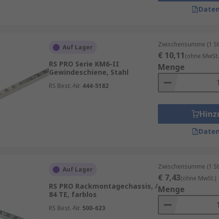
Daten
ssis-Materialarten erhältlich (horizontale Teilung, Tiefe
ie in ihrer Konstruktion verwendeten Metalle reichen von A
 sein muss.
Zwischensumme (1 St
Auf Lager
€ 10,11
(ohne MwSt.
eme ist möglicherweise Zubehör erforderlich, um DIN-Sch
RS PRO Serie KM6-II
Menge
Gewindeschiene, Stahl
chubladen, Regalgehäuse, Regalmodule, Kits und vieles mehr
RS Best.-Nr.
444-5182
sschutz
Hinz
Daten
trägern und Chassis bieten Ihren Geräten Schutz und Ab
sche Verträglichkeit (EMV) und unterliegen den regulierte
ene abgeschirmte und ungeschirmte Baugruppenträger an.
Zwischensumme (1 St
Auf Lager
€ 7,43
(ohne MwSt.)
RS PRO Rackmontagechassis, /
Menge
84 TE, farblos
RS Best.-Nr.
500-623