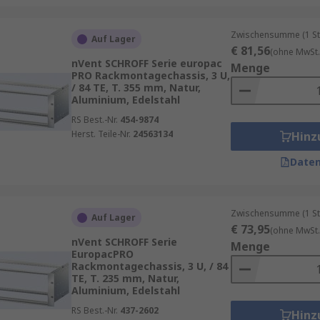
Zwischensumme (1 St
Auf Lager
€ 81,56
(ohne MwSt.
nVent SCHROFF Serie europac
Menge
PRO Rackmontagechassis, 3 U,
/ 84 TE, T. 355 mm, Natur,
Aluminium, Edelstahl
RS Best.-Nr.
454-9874
Herst. Teile-Nr.
24563134
Hinz
Daten
Zwischensumme (1 St
Auf Lager
€ 73,95
(ohne MwSt.
nVent SCHROFF Serie
Menge
EuropacPRO
Rackmontagechassis, 3 U, / 84
TE, T. 235 mm, Natur,
Aluminium, Edelstahl
RS Best.-Nr.
437-2602
Hinz