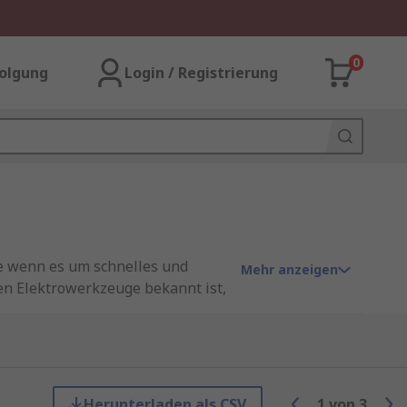
0
olgung
Login / Registrierung
e wenn es um schnelles und
Mehr anzeigen
en Elektrowerkzeuge bekannt ist,
 für den Einsatz in
950 Nm, was bedeutet, dass er
n ist dieser Schlagschrauber
Herunterladen als CSV
1
von
3