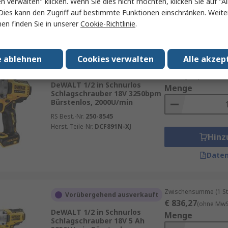
en verwalten" klicken. Wenn Sie dies nicht möchten, klicken Sie auf "Al
Hinz
Dies kann den Zugriff auf bestimmte Funktionen einschränken. Weite
en finden Sie in unserer
Cookie-Richtlinie
.
Daten
e ablehnen
Cookies verwalten
Alle akzep
Zwischensumme (1 St
Auf Lager
€ 336,35
(ohne MwSt
DeWALT 1/2 in Schnurlos
Menge
Schlagschrauber 18V 3250bpm
Bürstenlos, 2000U/min
RS Best.-Nr.
250-8545
Herst. Teile-Nr.
DCF891N-XJ
Hinz
Daten
Zwischensumme (1 St
Vorübergehend ausverkauft
€ 836,27
(ohne MwSt
DeWALT 1/2 in Schnurlos
Menge
Schlagschrauber 18V 5 Ah