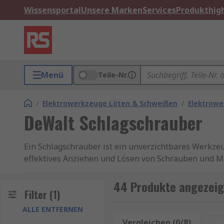
Wissensportal
Unsere Marken
Services
Produkthigh
Menü
Teile-Nr.
/
Elektrowerkzeuge Löten & Schweißen
/
Elektrow
DeWalt Schlagschrauber
Ein Schlagschrauber ist ein unverzichtbares Werkze
effektives Anziehen und Lösen von Schrauben und Mut
und ihr Schlagschrauber ist keine Ausnahme. Der DeW
verschiedenen Anwendungen konzipiert wurde. Er ve
44 Produkte angezeig
Filter
(1)
mühelos auch die härtesten Muttern und Schrauben l
auch in der Lage, schnelle Arbeit zu leisten.
ALLE ENTFERNEN
Vergleichen (0/8)
Z