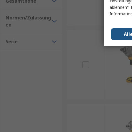
Gesamthöhe
Einstellung
ablehnen". 
Information
Normen/Zulassung
en
All
Serie