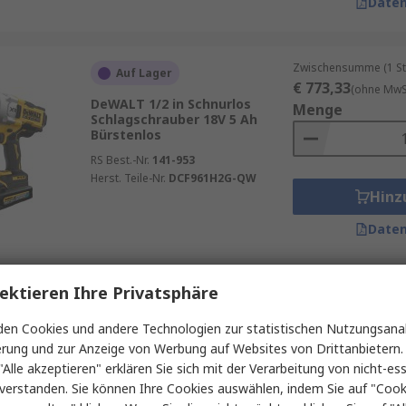
Daten
Zwischensumme (1 St
Auf Lager
€ 773,33
(ohne MwSt
DeWALT 1/2 in Schnurlos
Menge
Schlagschrauber 18V 5 Ah
Bürstenlos
RS Best.-Nr.
141-953
Herst. Teile-Nr.
DCF961H2G-QW
Hinz
Daten
ektieren Ihre Privatsphäre
Zwischensumme (1 St
Auf Lager
€ 585,75
(ohne MwSt
en Cookies und andere Technologien zur statistischen Nutzungsanal
DeWALT 1/2 in Schnurlos
Menge
Schlagschrauber 18V
erung und zur Anzeige von Werbung auf Websites von Drittanbietern.
"Alle akzeptieren" erklären Sie sich mit der Verarbeitung von nicht-ess
RS Best.-Nr.
173-104
verstanden. Sie können Ihre Cookies auswählen, indem Sie auf "Cook
Herst. Teile-Nr.
DCF961NT-XJ