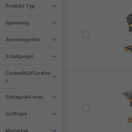
Produkt Typ
Spannung
Antriebsgröße
Schallpegel
Corded002fCordles
s
Schlagzahl max.
Grifftype
Motortyp