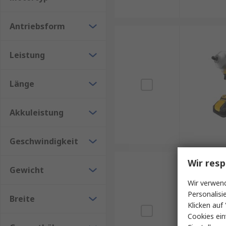
Antriebsform
Leistung
Länge
Akkuleistung
Geschwindigkeit
Wir resp
Gewicht
Wir verwend
Personalisi
Breite
Klicken auf 
Cookies ein