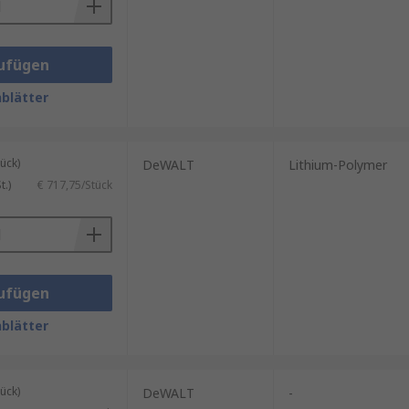
ufügen
blätter
ück)
DeWALT
Lithium-Polymer
.)
€ 717,75/Stück
ufügen
blätter
ück)
DeWALT
-