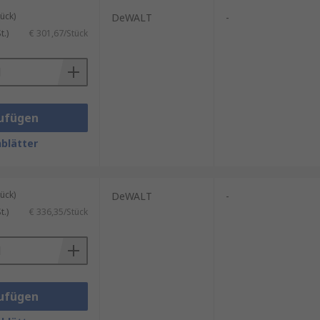
ück)
DeWALT
-
.)
€ 301,67/Stück
ufügen
blätter
ück)
DeWALT
-
.)
€ 336,35/Stück
ufügen