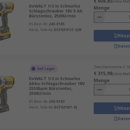
€ 608,85
(ohne MwSt
DeWALT 1/2 in Schnurlos
Menge
Schlagschrauber 18V 5 Ah
Bürstenlos, 2500U/min
RS Best.-Nr.
243-0185
Herst. Teile-Nr.
DCF921P2T-QW
Hinz
Daten
Zwischensumme (1 St
Auf Lager
€ 315,98
(ohne MwSt
DeWALT 1/2 in Schnurlos
Menge
Akku-Schlagschrauber 18V
3550bpm Bürstenlos,
2500U/min
RS Best.-Nr.
243-0183
Herst. Teile-Nr.
DCF921NT-XJ
Hinz
Daten