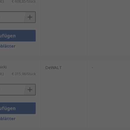
.)
€ 608,85/Stück
ufügen
blätter
ück)
DeWALT
-
.)
€ 315,98/Stück
ufügen
blätter