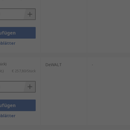
ufügen
blätter
ück)
DeWALT
-
.)
€ 257,80/Stück
ufügen
blätter