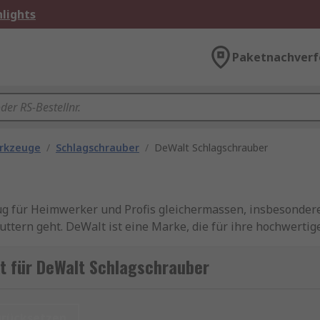
lights
Paketnachverf
erkzeuge
/
Schlagschrauber
/
DeWalt Schlagschrauber
ug für Heimwerker und Profis gleichermassen, insbesonder
tern geht. DeWalt ist eine Marke, die für ihre hochwertig
alt Schlagschrauber ist ein leistungsstarkes Werkzeug, das
rfügt über eine maximale Drehmomentkapazität von bis zu 
t für DeWalt Schlagschrauber
ösen kann. Mit einer Geschwindigkeit von bis zu 2400 U/mi
urücksetzen