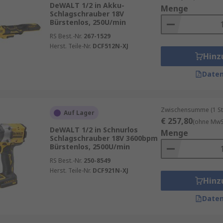
schrauber in Betracht ziehen.
DeWALT 1/2 in Akku-
Menge
Schlagschrauber 18V
Bürstenlos, 250U/min
RS Best.-Nr.
267-1529
Herst. Teile-Nr.
DCF512N-XJ
Hinz
Daten
Zwischensumme (1 St
Auf Lager
€ 257,80
(ohne MwSt
DeWALT 1/2 in Schnurlos
Menge
Schlagschrauber 18V 3600bpm
Bürstenlos, 2500U/min
RS Best.-Nr.
250-8549
Herst. Teile-Nr.
DCF921N-XJ
Hinz
Daten