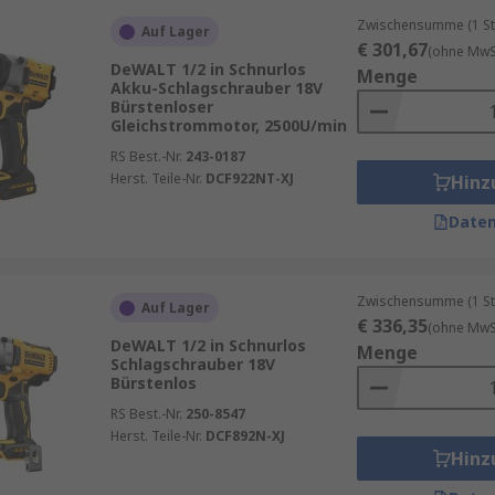
Zwischensumme (1 St
Auf Lager
€ 301,67
(ohne MwSt
DeWALT 1/2 in Schnurlos
Menge
Akku-Schlagschrauber 18V
Bürstenloser
Gleichstrommotor, 2500U/min
RS Best.-Nr.
243-0187
Herst. Teile-Nr.
DCF922NT-XJ
Hinz
Daten
Zwischensumme (1 St
Auf Lager
€ 336,35
(ohne MwSt
DeWALT 1/2 in Schnurlos
Menge
Schlagschrauber 18V
Bürstenlos
RS Best.-Nr.
250-8547
Herst. Teile-Nr.
DCF892N-XJ
Hinz