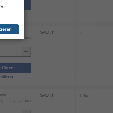
le
ufügen
re
blätter
tieren
ück)
DeWALT
-
.)
€ 336,35/Stück
ufügen
blätter
ück)
DeWALT
Li-Ion
.)
€ 836,27/Stück