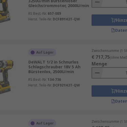
3250U/min Bürstenloser
Gleichstrommotor, 2000U/min
RS Best.-Nr.
657-089
Herst. Teile-Nr.
DCF891H2T-QW
Hinz
Daten
Zwischensumme (1 St
Auf Lager
€ 717,75
(ohne MwSt
DeWALT 1/2 in Schnurlos
Menge
Schlagschrauber 18V 5 Ah
Bürstenlos, 2500U/min
RS Best.-Nr.
134-736
Herst. Teile-Nr.
DCF921H2T-QW
Hinz
Daten
Zwischensumme (1 St
Auf Lager