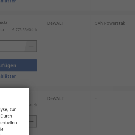
blätter
ück)
DeWALT
5Ah Powerstak
.)
€ 773,33/Stück
ufügen
blätter
ück)
DeWALT
-
.)
€ 585,75/Stück
yse, zur
 Durch
entiellen
ie