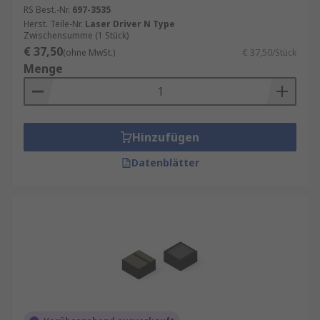
Überspannungsschutz bieten, um die
RS Best.-Nr.
697-3535
Herst. Teile-Nr.
Laser Driver N Type
Laserdioden zu schützen.
Zwischensumme (1 Stück)
Kompatibilität
: Der Treiber sollte mit den
€ 37,50
(ohne MwSt.)
€ 37,50/Stück
spezifischen Laserdioden und den
Menge
Anforderungen der Anwendung kompatibel
sein.
Hinzufügen
Datenblätter