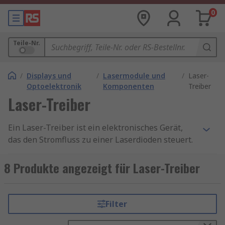
0
Teile-Nr.
/
Displays und
/
Lasermodule und
/
Laser-
Optoelektronik
Komponenten
Treiber
Laser-Treiber
Ein Laser-Treiber ist ein elektronisches Gerät,
das den Stromfluss zu einer Laserdioden steuert.
Diese Treiber sind entscheidend für die Regelung
der Laserleistung und -stabilität. Sie sorgen
8 Produkte angezeigt für Laser-Treiber
dafür, dass die
Laserdioden
mit der richtigen
Stromstärke betrieben werden, um eine optimale
Leistung zu erzielen und Schäden zu vermeiden.
Filter
Funktionsweise von Laser-Treibern