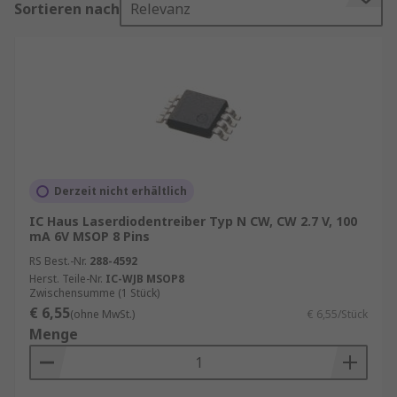
Sortieren nach
Relevanz
Laser-Treiber arbeiten, indem sie den Stromfluss
zu den Laserdioden präzise regeln. Dies
geschieht durch eine Kombination aus
Stromquellen, Spannungsreglern und Feedback-
Schleifen. Die wichtigsten Komponenten eines
Laser-Treibers sind:
Stromquelle
: Liefert den notwendigen
Derzeit nicht erhältlich
Strom für den Betrieb der Laserdioden.
IC Haus Laserdiodentreiber Typ N CW, CW 2.7 V, 100
Spannungsregler
: Stellt sicher, dass die
mA 6V MSOP 8 Pins
Spannung innerhalb sicherer Grenzen
RS Best.-Nr.
288-4592
bleibt.
Herst. Teile-Nr.
IC-WJB MSOP8
Zwischensumme (1 Stück)
Feedback-Schleifen
: Überwachen die
€ 6,55
(ohne MwSt.)
€ 6,55/Stück
Leistung der Laserdioden und passen den
Menge
Stromfluss entsprechend an.
Arten von Laser-Treibern