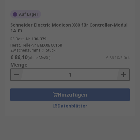
Auf Lager
Schneider Electric Modicon X80 für Controller-Modul
1.5 m
RS Best.-Nr.
130-379
Herst. Teile-Nr.
BMXXBC015K
Zwischensumme (1 Stück)
€ 86,10
(ohne MwSt.)
€ 86,10/Stück
Menge
Hinzufügen
Datenblätter