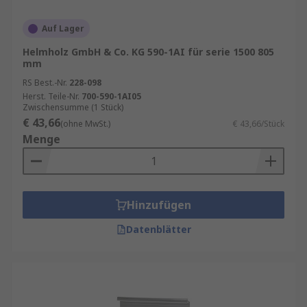
Auf Lager
Helmholz GmbH & Co. KG 590-1AI für serie 1500 805
mm
RS Best.-Nr.
228-098
Herst. Teile-Nr.
700-590-1AI05
Zwischensumme (1 Stück)
€ 43,66
(ohne MwSt.)
€ 43,66/Stück
Menge
Hinzufügen
Datenblätter