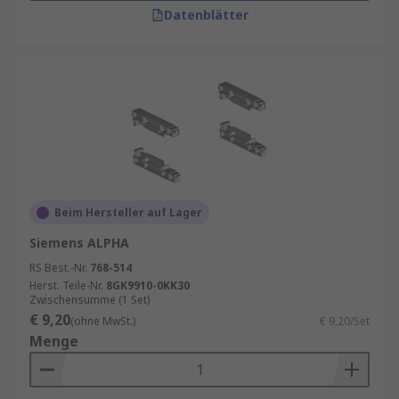
Datenblätter
Beim Hersteller auf Lager
Siemens ALPHA
RS Best.-Nr.
768-514
Herst. Teile-Nr.
8GK9910-0KK30
Zwischensumme (1 Set)
€ 9,20
(ohne MwSt.)
€ 9,20/Set
Menge