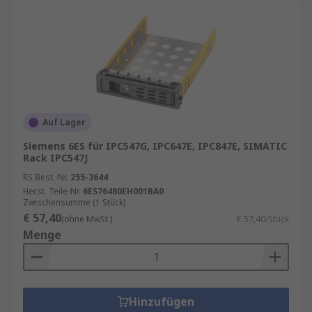
Auf Lager
Siemens 6ES für IPC547G, IPC647E, IPC847E, SIMATIC
Rack IPC547J
RS Best.-Nr.
255-3644
Herst. Teile-Nr.
6ES76480EH001BA0
Zwischensumme (1 Stück)
€ 57,40
(ohne MwSt.)
€ 57,40/Stück
Menge
Hinzufügen