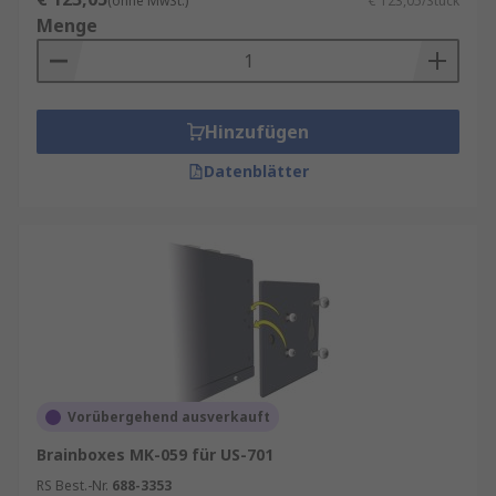
(ohne MwSt.)
€ 123,05/Stück
Menge
Hinzufügen
Datenblätter
Vorübergehend ausverkauft
Brainboxes MK-059 für US-701
RS Best.-Nr.
688-3353