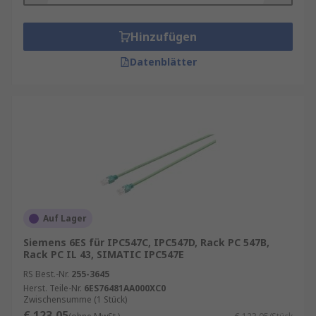
Hinzufügen
Datenblätter
Auf Lager
Siemens 6ES für IPC547C, IPC547D, Rack PC 547B,
Rack PC IL 43, SIMATIC IPC547E
RS Best.-Nr.
255-3645
Herst. Teile-Nr.
6ES76481AA000XC0
Zwischensumme (1 Stück)
€ 123,05