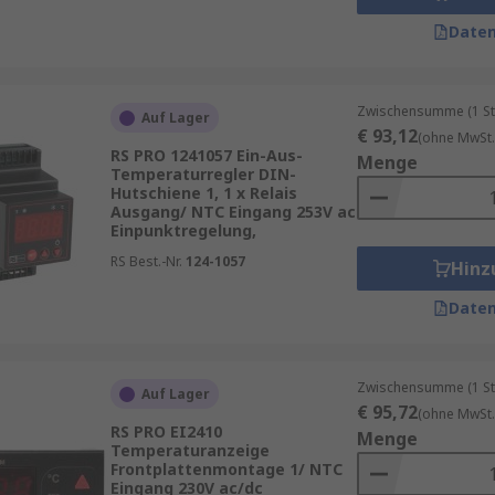
Daten
Zwischensumme (1 St
Auf Lager
€ 93,12
(ohne MwSt.
RS PRO 1241057 Ein-Aus-
Menge
Temperaturregler DIN-
Hutschiene 1, 1 x Relais
Ausgang/ NTC Eingang 253V ac
Einpunktregelung,
RS Best.-Nr.
124-1057
Hinz
Daten
Zwischensumme (1 St
Auf Lager
€ 95,72
(ohne MwSt.
RS PRO EI2410
Menge
Temperaturanzeige
Frontplattenmontage 1/ NTC
Eingang 230V ac/dc