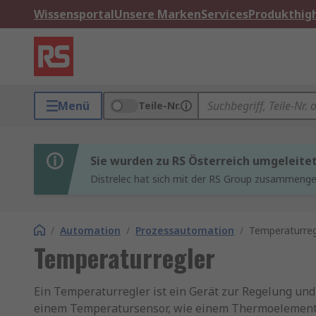
Wissensportal
Unsere Marken
Services
Produkthigh
Menü
Teile-Nr.
Sie wurden zu RS Österreich umgeleite
Distrelec hat sich mit der RS Group zusammenges
/
Automation
/
Prozessautomation
/
Temperaturreg
Temperaturregler
Ein Temperaturregler ist ein Gerät zur Regelung u
einem Temperatursensor, wie einem Thermoelement, 