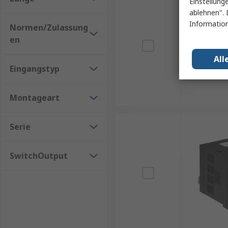
Einstellung
ablehnen". 
Information
Normen/Zulassung
en
All
Eingangstyp
Montageart
Serie
SwitchOutput