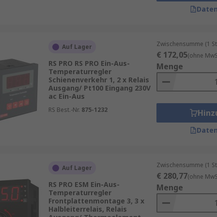
e
Temperaturreglerzubehör
,
Zeitschaltuhren
,
Heizelemen
Daten
Spannungsmesser
,
Zähler
,
Shunts
,
Messumformer für Tem
Zwischensumme (1 St
Auf Lager
€ 172,05
(ohne MwSt
RS PRO RS PRO Ein-Aus-
Menge
die je nach Anwendung unterschiedliche Regelstrategien nu
Temperaturregler
Schienenverkehr 1, 2 x Relais
Ausgang/ Pt100 Eingang 230V
ac Ein-Aus
RS Best.-Nr.
875-1232
-Temperatur mithilfe einer mathematischen Formel.
Hinz
bei Prozessstörungen.
Daten
elgenauigkeit erforderlich ist.
Zwischensumme (1 St
Auf Lager
€ 280,77
(ohne MwSt
RS PRO ESM Ein-Aus-
mperatur eine voreingestellte Grenze über- oder unterschre
Menge
Temperaturregler
Frontplattenmontage 3, 3 x
dlegende Temperatursteuerungen.
Halbleiterrelais, Relais