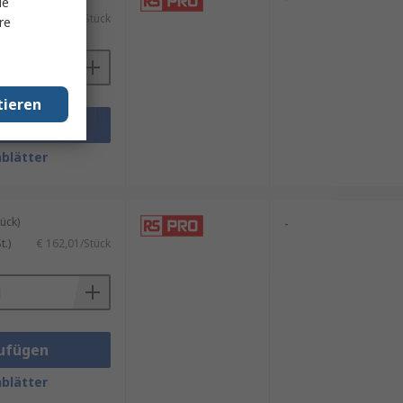
le
.)
€ 115,19/Stück
re
tieren
ufügen
blätter
ück)
-
.)
€ 162,01/Stück
ufügen
blätter