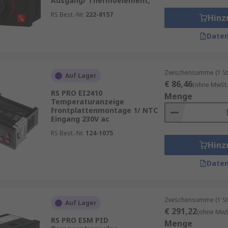
Ausgang/ Thermoelement,
RS Best.-Nr.
222-8157
Hinz
 ein- oder auszuschalten.
Daten
sorgt für eine gleichmäßigere Regelung innerhalb eines d
Zwischensumme (1 St
Auf Lager
€ 86,46
(ohne MwSt.
le Kühl- und Heizfunktionen.
RS PRO EI2410
Menge
Temperaturanzeige
l für präzise Temperaturanforderungen.
Frontplattenmontage 1/ NTC
Eingang 230V ac
RS Best.-Nr.
124-1075
Hinz
Daten
Zwischensumme (1 St
Auf Lager
€ 291,22
(ohne MwSt
RS PRO ESM PID
Menge