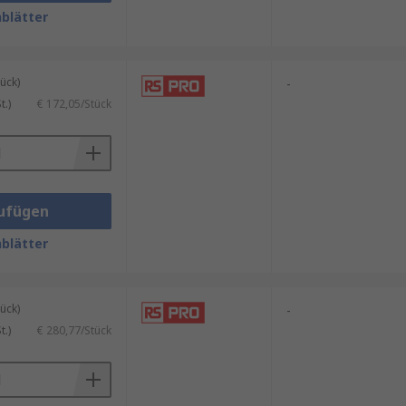
te
,
Strommessgeräte
,
blätter
peratur
,
Energiemessgeräte
ück)
-
.)
€ 172,05/Stück
tzen:
ufügen
blätter
ück)
-
.)
€ 280,77/Stück
itet.