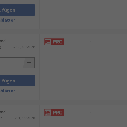
ufügen
blätter
efinierten Bereichs.
ück)
-
)
€ 86,46/Stück
ufügen
blätter
ück)
-
.)
€ 291,22/Stück