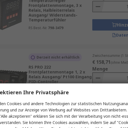
Temperaturregler
Frontplattenmontage, 3 x
Relais, Halbleiterrelais
Ausgang/ Widerstands-
Temperaturfühler
Hinz
RS Best.-Nr.
798-3479
Daten
Zwischensumme (1 St
Derzeit nicht erhältlich
€ 158,71
(ohne MwSt
RS PRO 222
Menge
Frontplattenmontage 1, 2 x
Relais Ausgang/ Pt100 Eingang
PID-Controller
RS Best.-Nr.
222-8136
ektieren Ihre Privatsphäre
Hinz
en Cookies und andere Technologien zur statistischen Nutzungsanal
Daten
erung und zur Anzeige von Werbung auf Websites von Drittanbietern.
"Alle akzeptieren" erklären Sie sich mit der Verarbeitung von nicht-ess
verstanden. Sie können Ihre Cookies auswählen, indem Sie auf "Cook
Zwischensumme (1 St