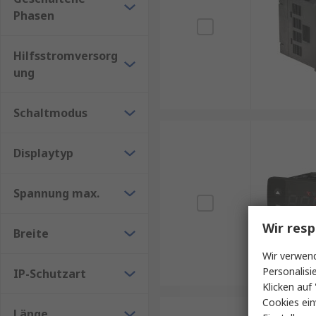
Phasen
Hilfsstromversorg
ung
Schaltmodus
Displaytyp
Spannung max.
Wir resp
Breite
Wir verwend
Personalisi
IP-Schutzart
Klicken auf 
Cookies ein
Länge