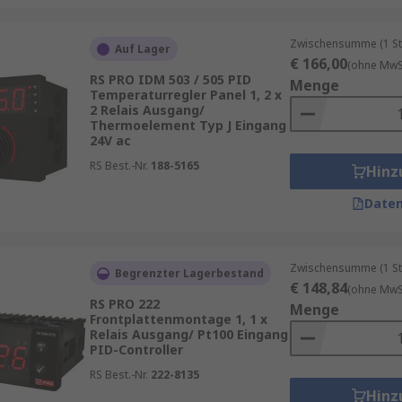
Zwischensumme (1 St
Auf Lager
€ 166,00
(ohne MwSt
RS PRO IDM 503 / 505 PID
Menge
Temperaturregler Panel 1, 2 x
2 Relais Ausgang/
Thermoelement Typ J Eingang
24V ac
RS Best.-Nr.
188-5165
Hinz
Daten
Zwischensumme (1 St
Begrenzter Lagerbestand
€ 148,84
(ohne MwSt
RS PRO 222
Menge
Frontplattenmontage 1, 1 x
Relais Ausgang/ Pt100 Eingang
PID-Controller
RS Best.-Nr.
222-8135
Hinz