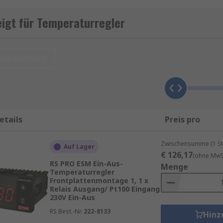
Relais, Triac- oder Halbleiterrelais) und regelt damit Heize
igt für Temperaturregler
Integral-Differential-Algorithmus, um die Temperatur präz
l für industrielle Prozesse, Laboranwendungen oder Heizs
urücksetzen
Funktionsweise von Relais
in unseren Ratgebern.
etails
Preis pro
litätsprodukte von Marken wie
Jumo
,
Red Lion
,
P.M.A
,
Omro
Zwischensumme (1 St
Auf Lager
€ 126,17
(ohne MwSt
RS PRO ESM Ein-Aus-
Menge
e garantierte Lieferung am nächsten Werktag sowie zum Min
Temperaturregler
 Produktseite, wenn Sie einen Temperaturregler kaufen möc
Frontplattenmontage 1, 1 x
Relais Ausgang/ Pt100 Eingang
230V Ein-Aus
er Geräte mit unserem
Kalibrierservice
.
RS Best.-Nr.
222-8133
Hinz