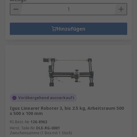
Robotergreifer, als Endeffektoren von
Roboterarmen, ermöglichen spezifische
Branchenaufgaben, von Zwei-Finger-Greifern bis
zu Saugnäpfen, und garantieren effizientes und
Hinzufügen
präzises Handling. Zusammen bilden diese
Komponenten ein vielseitiges Angebot für die
Optimierung von Fertigungs- und
Automatisierungsprozessen.
Sie finden Produkte unserer industriellen
Roboter mit den IP-Schutzarten
IP44
,
IP54
und
IP67
.
Vorübergehend ausverkauft
Igus Linearer Roboter 3, bis 2.5 kg, Arbeitsraum 500
x 500 x 100 mm
RS Best.-Nr.
126-8963
Herst. Teile-Nr.
DLE-RG-0001
Zwischensumme (1 Box mit 1 Stück)