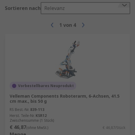
Finden Sie weitere Produkte für Ihren Bedarf wie
Sortieren nach
Relevanz
z. B.
Robotergreifer
,
Roboterarme
und
Portalroboter
.
1
von
4
Umfangreiche Produkte für Ihre
Industrieroboter
Industrieroboter-Kits gehören zum umfassenden
Sortiment moderner Industrieroboter,
einschließlich Robotersteuerungen und
Roboterarmen. Sie bieten anpassbare Lösungen
für Anwendungen wie Pick-and-Place,
Vorbestellbares Neuprodukt
Schweißen, Kleben und Montage. Portalroboter,
Velleman Components Roboterarm, 6-Achsen, 41.5
als Teil dieser Systeme, eignen sich durch ihre
cm max., bis 50 g
lineare Präzision besonders für industrielle
RS Best.-Nr.
839-113
Anwendungen mit hoher Beanspruchung, etwa
Herst. Teile-Nr.
KSR12
Bestückung, Laserschneiden oder
Zwischensumme (1 Stück)
€ 46,87
Schweißprozesse.
(ohne MwSt.)
€ 46,87/Stück
Menge