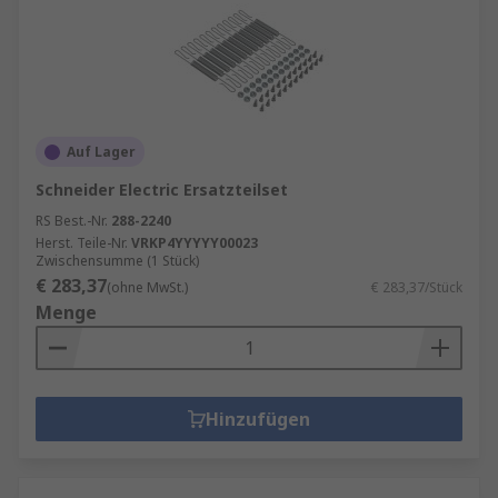
Auf Lager
Schneider Electric Ersatzteilset
RS Best.-Nr.
288-2240
Herst. Teile-Nr.
VRKP4YYYYY00023
Zwischensumme (1 Stück)
€ 283,37
(ohne MwSt.)
€ 283,37/Stück
Menge
Hinzufügen