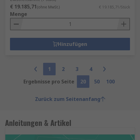
€ 19.185,71
(ohne MwSt.)
€ 19.185,71/Stück
Menge
Hinzufügen
1
2
3
4
Ergebnisse pro Seite
20
50
100
Zurück zum Seitenanfang
Anleitungen & Artikel