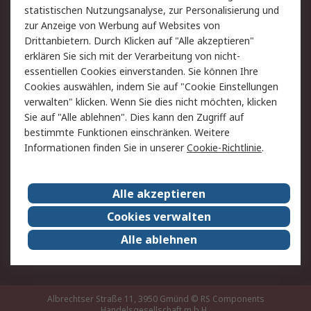
statistischen Nutzungsanalyse, zur Personalisierung und
Hilfe
zur Anzeige von Werbung auf Websites von
Drittanbietern. Durch Klicken auf "Alle akzeptieren"
Rechtliches
erklären Sie sich mit der Verarbeitung von nicht-
essentiellen Cookies einverstanden. Sie können Ihre
RS Verkaufs- und
Datenschutz
Cookies auswählen, indem Sie auf "Cookie Einstellungen
Lieferbedingungen
verwalten" klicken. Wenn Sie dies nicht möchten, klicken
Cookie-Richtlinie
Zahlungsbedingungen
Sie auf "Alle ablehnen". Dies kann den Zugriff auf
Impressum
Webseite Konditionen
bestimmte Funktionen einschränken. Weitere
Informationen finden Sie in unserer
Cookie-Richtlinie
.
Über RS
Alle akzeptieren
Unternehmen
RS weltweit
Karriere bei RS
Nachhaltigkeit
Cookies verwalten
Qualität/Zertifikate
Presse-Center
Alle ablehnen
Event-Center
Albrechtser Straße 11, 3950 Gmünd
© RS Components
Handelsgesellschaft m.b.H.,