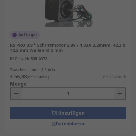
elektrische Energie in mechanische Energie
umwandelt.
Anwendungen von Schrittmotoren
Auf Lager
Schrittmotoren kommen in vielen Bereichen zum
Einsatz, in denen präzise lineare oder rotierende
RS PRO 0.9 ° Schrittmotor 2.8V / 1.33A 2.2mNm, 42.3 x
42.3 mm Wellen-Ø 5 mm
Bewegungen erforderlich sind. Typische
Anwendungen:
RS Best.-Nr.
535-0372
Zwischensumme (1 Stück)
Automatisierung & Maschinenbau
€ 56,88
(ohne MwSt.)
€ 56,88/Stück
Roboterarme & Greifsysteme
Menge
Kameraschlitten & Pan‑Tilt‑Systeme
Plotter & Beschriftungsmaschinen
Verpackungsanlagen
Hinzufügen
Modellbau & Prototyping
Datenblätter
Auswahl an Schrittmotoren