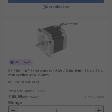
Einsatzgebiet: Je nach Anwendung
Datenblätter
empfehlen wir unterschiedliche Motor‑ und
Treibertypen.
Auf Lager
RS PRO 1.8 ° Schrittmotor 2.3V / 2.8A 1Nm, 56.4 x 56.4
mm Wellen-Ø 6.35 mm
RS Best.-Nr.
535-0423
Zwischensumme (1 Stück)
€ 65,69
(ohne MwSt.)
€ 65,69/Stück
Menge