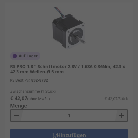
Um den richtigen Motor zu finden, sollten Sie
folgende Faktoren berücksichtigen:
Baugröße (z. B. NEMA 17 oder NEMA 23): Sie
bestimmt das Flanschmaß und ist
entscheidend für die mechanische
Auf Lager
Kompatibilität.
RS PRO 1.8 ° Schrittmotor 2.8V / 1.68A 0.36Nm, 42.3 x
Drehmoment: Höheres Drehmoment
42.3 mm Wellen-Ø 5 mm
bedeutet kräftigere Bewegungen und
RS Best.-Nr.
892-8732
bessere Haltekraft.
Schrittwinkel: Typisch: 1,8° (200
Zwischensumme (1 Stück)
€ 42,07
Schritte/Umdrehung) oder 0,9° (400
(ohne MwSt.)
€ 42,07/Stück
Menge
Schritte/Umdrehung). Kleinere Winkel =
höhere Präzision.
Stromaufnahme & Spannung: Diese Werte
müssen zum Treiber passen.
Hinzufügen