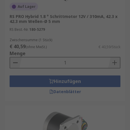
Auf Lager
RS PRO Hybrid 1.8 ° Schrittmotor 12V / 310mA, 42.3 x
42.3 mm Wellen-Ø 5 mm
RS Best.-Nr.
180-5279
Zwischensumme (1 Stück)
€ 40,59
(ohne MwSt.)
€ 40,59/Stück
Menge
Hinzufügen
Datenblätter